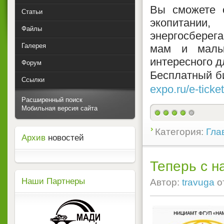
Вы сможете о
Статьи
экопитании
Файлы
энергосберег
Галерея
мам и малы
интересного д
Форум
Бесплатный б
Ссылки
expo.ru/e-ticket
Расширенный поиск
Мобильная версия сайта
Категория:
Гла
Архив
новостей
Теперь с н
Наши Партнеры
Автор:
travuga
о