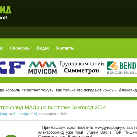
ас
Спонсоры
Видео
Контакты
да корабль перестает тонуть, как только его покидают крысы». Алексан
троболид МАДи на выставке Экогород 2014
Serg.
от
21 ноября 2014
, посмотрело: 2949
Приглашаем всех посетить
международную выста
электроболид уже там! Ждем Вас в ТВК "Тишинка
Спешите к нам! Будем рады!