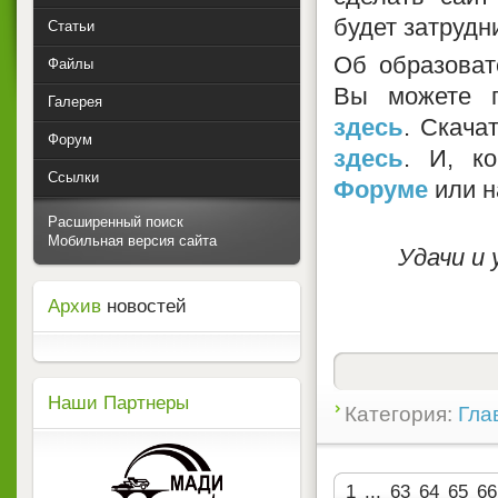
будет затрудн
Статьи
Об образоват
Файлы
Вы можете 
Галерея
здесь
. Скача
Форум
здесь
. И, к
Ссылки
Форуме
или н
Расширенный поиск
Мобильная версия сайта
Удачи и 
Архив
новостей
Наши Партнеры
Категория:
Гла
1
...
63
64
65
66