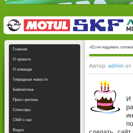
«Если подумать головой
Главная
О проекте
Автор:
admin
от
О команде
Гибридные новости
Библиотека
И
Пресс-релизы
ра
Спонсоры
и
СМИ о нас
п
Видео
сделать сайт