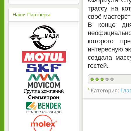
«Формула Сту
трассу на ко
Наши Партнеры
своё мастерст
В конце дня
неофициальн
которого пр
интересную эк
создала масс
гостей.
Категория:
Гла