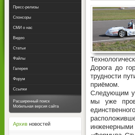
Пресс-релизы
Спонсоры
СМИ о нас
Видео
Статьи
Технологическ
Файлы
Дорога до го
Галерея
трудности пут
Форум
приёмом.
Ссылки
Следующим ут
мы уже пров
Расширенный поиск
Мобильная версия сайта
единственн
расположив
Архив
новостей
инженерными