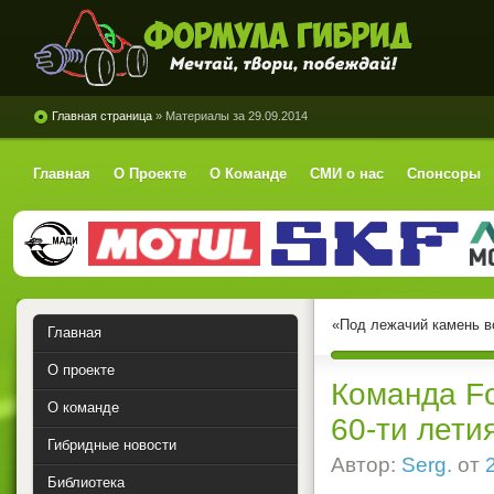
Формула Гибрид
Главная страница
» Материалы за 29.09.2014
Главная
О Проекте
О Команде
СМИ о нас
Спонсоры
«Под лежачий камень во
Главная
О проекте
Команда Fo
О команде
60-ти лети
Гибридные новости
Автор:
Serg.
от
Библиотека