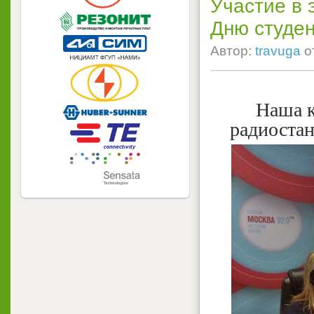
Участие в
Дню студен
Автор:
travuga
о
Наша к
радиоста