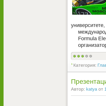
университете,
международно
Formula Elect
организатор
Категория:
Гла
Презентац
Автор:
katya
от