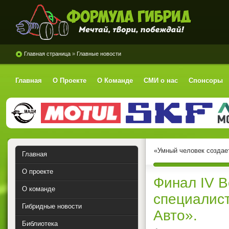
Формула Гибрид
Главная страница
»
Главные новости
Главная
О Проекте
О Команде
СМИ о нас
Спонсоры
«Умный человек создае
Главная
О проекте
Финал IV В
О команде
специалис
Гибридные новости
Авто».
Библиотека