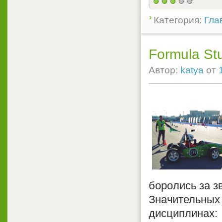
Категория:
Гла
Formula St
Автор:
katya
от
боролись за з
Значительных 
дисциплинах: