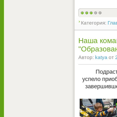
Категория:
Гла
Наша коман
"Образован
Автор:
katya
от
Подраста
успело прио
завершивш