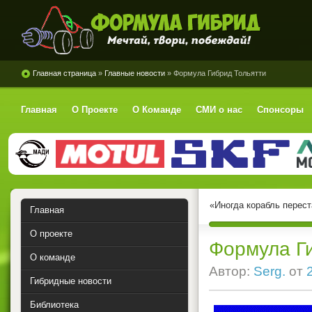
Формула Гибрид
Главная страница
»
Главные новости
» Формула Гибрид Тольятти
Главная
О Проекте
О Команде
СМИ о нас
Спонсоры
«Иногда корабль перест
Главная
О проекте
Формула Г
О команде
Автор:
Serg.
от
Гибридные новости
Библиотека