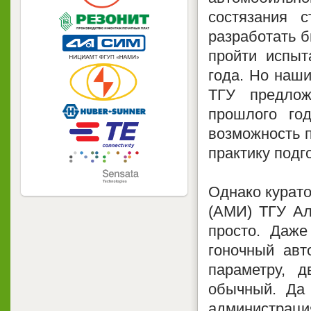
состязания 
разработать б
пройти испыт
года. Но наши
ТГУ предло
прошлого год
возможность п
практику подг
Однако курато
(АМИ) ТГУ Ал
просто. Даже
гоночный авт
параметру, д
обычный. Да
администра