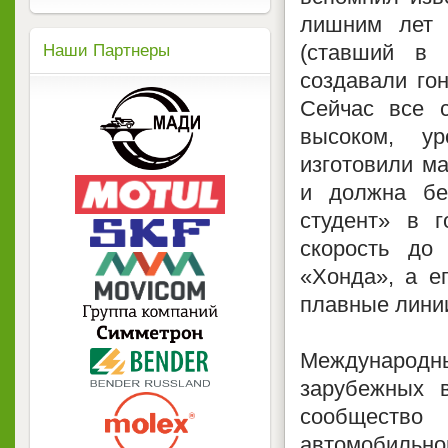
лишним лет 
(ставший в 
Наши Партнеры
создавали го
Сейчас все с
высоком, у
изготовили м
и должна бе
студент» в 
скорость до
«Хонда», а е
плавные лини
Международн
зарубежных в
сообществ
автомобильно