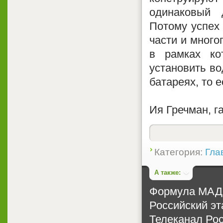
одинаковый 
Потому успех 
части и много
в рамках ко
установить во
батареях, то 
Ия Гречман, г
Категория:
Гла
А также:
Формула МА
Российский э
Телеканал Рос