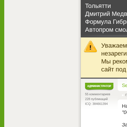
Тольятти
Дмитрий Медв
Формула Гиб
Автопром смо
Уважаемы
незареги
Мы реко
сайт под
<
Se
55 комментариев
Г
228 публикаций
ICQ: 384661394
Н
"0
З