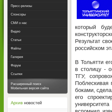
Пресс-релизы
Спонсоры
СМИ о нас
который буд
Видео
конструктор
Статьи
Результат сво
российском эт
Файлы
Галерея
В Тольятти ег
Форум
в столицу - 
Ссылки
ТГУ, сопрово
Поблескивая 
Расширенный поиск
Мобильная версия сайта
боками, сдела
его спроект
Архив
новостей
университет
вспомнил изв