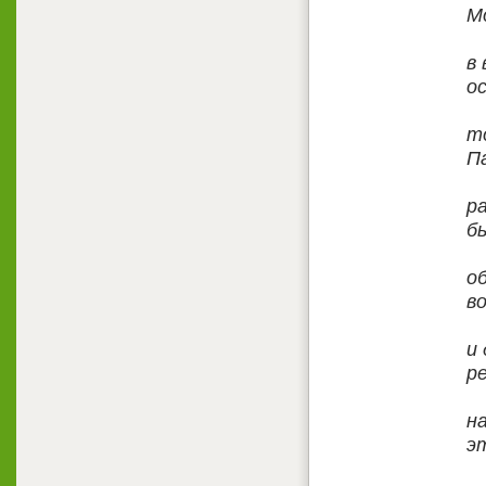
М
в
о
т
П
р
б
о
в
и
р
н
э