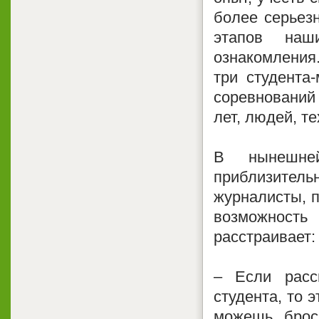
более серьезн
этапов наш
ознакомления
три студента
соревнований
лет, людей, те
В нынешней
приблизител
журналисты, п
возможность
расстраивает:
– Если расс
студента, то 
можешь брос