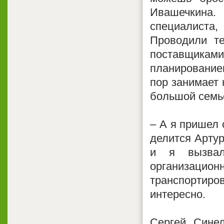
Ивашечкина.
специалиста
Проводили те
поставщикам
планирование
пор занимает 
большой семь
– А я пришел 
делится Артур
и я вызвал
организационн
транспортиро
интересно.
Сергей Синел