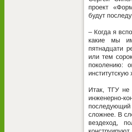
проект «Форм
будут послед
– Когда я всп
какие мы им
пятнадцати р
или тем сорок
поколению: о
институтскую 
Итак, ТГУ не
инженерно-к
последующий 
сложнее. В сл
вездеход, п
конструирую