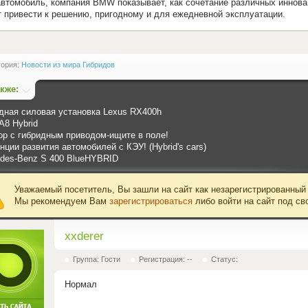
автомобиль, компания BMW показывает, как сочетание различных иннова
 привести к решению, пригодному и для ежедневной эксплуатации.
гория:
Новости из мира Гибридов
акже:
дная силовая установка Lexus RХ400h
A8 Hybrid
ор с гибридным приводом-ищите в поле!
нции развития автомобилей с КЭУ! (Hybrid's cars)
des-Benz S 400 BlueHYBRID
Уважаемый посетитель, Вы зашли на сайт как незарегистрированный
Мы рекомендуем Вам
зарегистрироваться
либо войти на сайт под св
xxderer
Группа: Гости
Регистрация: --
Статус:
Нормал