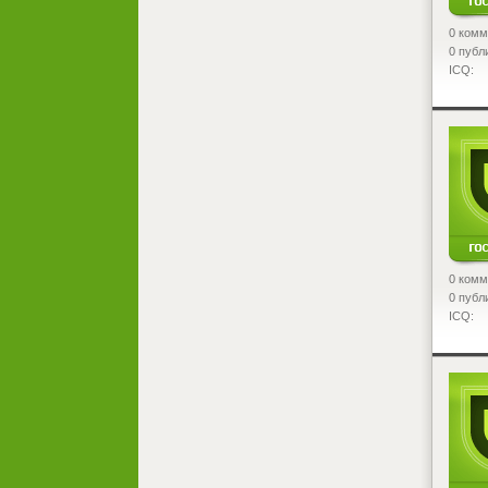
0 комм
0 публ
ICQ:
<
0 комм
0 публ
ICQ:
<