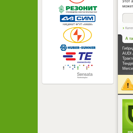
этот 
может
Кате
А т
Гибри
AUDI 
Тракт
Тенде
Merce
<