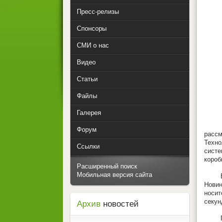
Пресс-релизы
Спонсоры
СМИ о нас
Видео
Статьи
Файлы
Галерея
Немц
Форум
рассм
Техно
Ссылки
систе
короб
Расширенный поиск
Мобильная версия сайта
Еще о
Новин
носит
секун
Архив
новостей
Подо