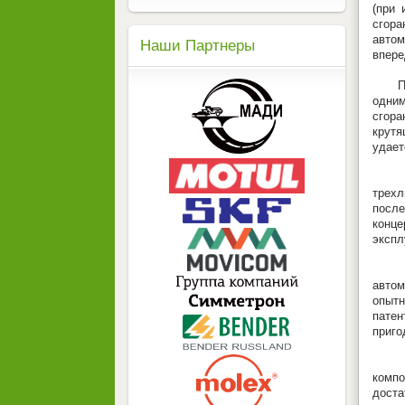
(при 
сгора
автом
Наши Партнеры
впере
При у
одним
сгора
крутя
удает
Это н
трехл
после
конц
экспл
В ча
автом
опытн
патен
приго
Еще 
комп
доста