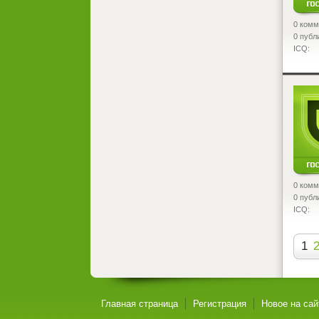
0 комм
0 публ
ICQ:
<
0 комм
0 публ
ICQ:
1
Главная страница
Регистрация
Новое на сай