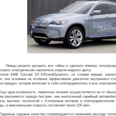
ы решили раскрыть все тайны и сделали новинку полупрозрачно
отреть электрические накопители энергии медного цвета.
логия БМВ Concept X3 EfficientDynamics, по словам немцев, значи
м: она основана на особенно эффективном двигателе внутреннего сг
ка передач, которая включает в себя электродвигатель и всю электроник
дна особенность: первичное питание осуществляется не от обычной 
ка разгоняется гораздо быстрее, чем аналогичный серийный автомобил
ель высоких технологий с 6-литровым мотором и электродвигателем 
ды, а максимальная скорость составляет около 235 км/ч.
бные ходовые качества сопровождаются снижением расхода топлива