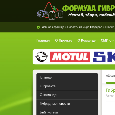
Формула Гибрид
Главная страница
»
Новости из мира Гибридов
» Гибрид
Главная
О Проекте
О Команде
СМИ о н
«Цель
Главная
О проекте
Гиб
О команде
Автор:
Гибридные новости
Библиотека