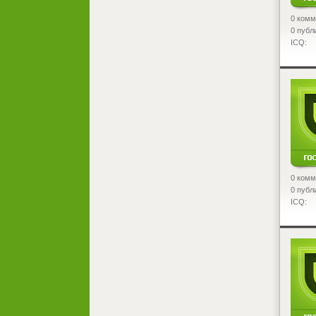
0 комм
0 публ
ICQ:
<
0 комм
0 публ
ICQ:
<