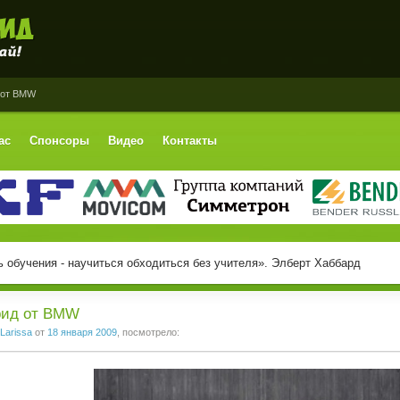
 от BMW
ас
Спонсоры
Видео
Контакты
 обучения - научиться обходиться без учителя». Элберт Хаббард
рид от BMW
Larissa
от
18 января 2009
, посмотрело: