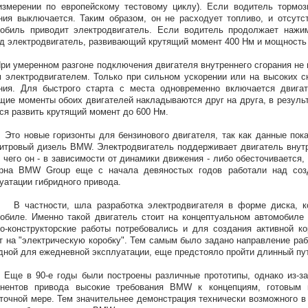
измерении по европейскому тестовому циклу). Если водитель тормоз
ния выключается. Таким образом, он не расходует топливо, и отсут
обиль приводит электродвигатель. Если водитель продолжает нажим
д электродвигатель, развивающий крутящий момент 400 Нм и мощность 
меренном разгоне подключения двигателя внутреннего сгорания не п
 электродвигателем. Только при сильном ускорении или на высоких ск
ния. Для быстрого старта с места одновременно включается двигат
щие моменты обоих двигателей накладываются друг на друга, в результ
ся развить крутящий момент до 600 Нм.
овые горизонты для бензинового двигателя, так как данные показа
итровый дизель BMW. Электродвигатель поддерживает двигатель внутре
 чего он - в зависимости от динамики движения - либо обесточивается
ерна BMW Group еще с начала девяностых годов работали над соз
уатации гибридного привода.
стности, шла разработка электродвигателя в форме диска, кот
обиле. Именно такой двигатель стоит на концептуальном автомобиле
о-конструкторские работы потребовались и для создания активной 
т на "электрическую коробку". Тем самым было задано направление раб
дной для ежедневной эксплуатации, еще предстояло пройти длинный пу
в 90-е годы были построены различные прототипы, однако из-за в
онентов привода высокие требования BMW к концепциям, готовым
точной мере. Тем значительнее демонстрация технически возможного в