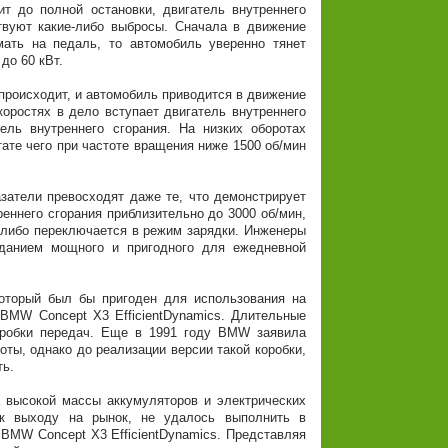
ит до полной остановки, двигатель внутреннего
ствуют какие-либо выбросы. Сначала в движение
ать на педаль, то автомобиль уверенно тянет
до 60 кВт.
роисходит, и автомобиль приводится в движение
оростях в дело вступает двигатель внутреннего
ель внутреннего сгорания. На низких оборотах
ате чего при частоте вращения ниже 1500 об/мин
тели превосходят даже те, что демонстрирует
ннего сгорания приблизительно до 3000 об/мин,
, либо переключается в режим зарядки. Инженеры
данием мощного и пригодного для ежедневной
орый был бы пригоден для использования на
 BMW Concept X3 EfficientDynamics. Длительные
коробки передач. Еще в 1991 году BMW заявила
оты, однако до реализации версии такой коробки,
ть.
ысокой массы аккумуляторов и электрических
 к выходу на рынок, не удалось выполнить в
 BMW Concept X3 EfficientDynamics. Представляя