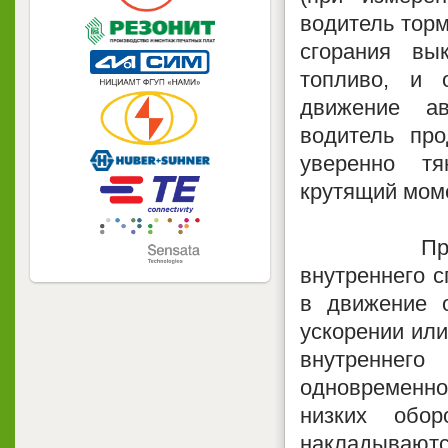
водитель торм
сгорания вы
топливо, и 
движение ав
водитель пр
уверенно тя
крутящий моме
При умере
внутреннего с
в движение о
ускорении или
внутреннег
одновременно 
низких обо
накладываются