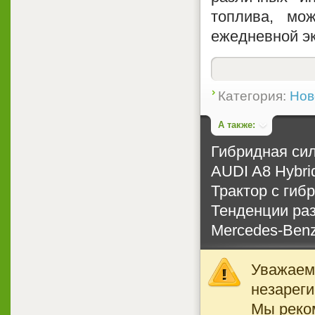
топлива, мо
ежедневной э
Категория:
Нов
А также:
Гибридная си
AUDI A8 Hybri
Трактор с гиб
Тенденции раз
Mercedes-Ben
Уважаемы
незареги
Мы реко