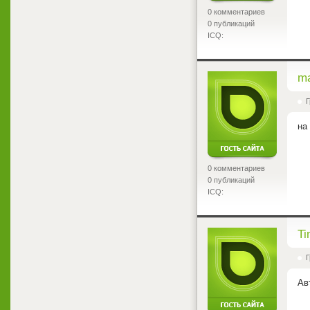
0 комментариев
0 публикаций
ICQ:
<
ma
Г
на
0 комментариев
0 публикаций
ICQ:
<
Ti
Г
Ав