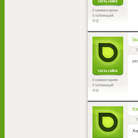
0 комментариев
0 публикаций
ICQ:
<
bu
Г
от
0 комментариев
0 публикаций
ICQ:
<
fo
Г
Хо