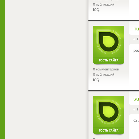
0 публикаций
ICQ:
<
hu
Г
ре
0 комментариев
0 публикаций
ICQ:
<
su
Г
Сп