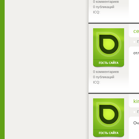
0 комментариев
0 публикаций
ICQ:
<
ce
Г
от
0 комментариев
0 публикаций
ICQ:
<
ki
Г
Оч