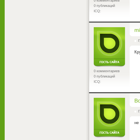
0 комментариев
0 публикаций
ICQ:
<
mi
Г
Кр
0 комментариев
0 публикаций
ICQ:
<
B
Г
не