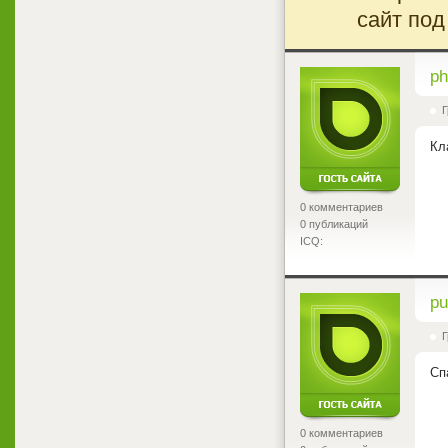
сайт под
<
ph
Г
Кл
0 комментариев
0 публикаций
ICQ:
<
pu
Г
Сп
0 комментариев