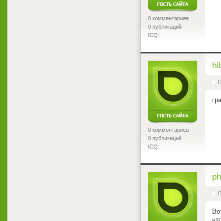
0 комментариев
0 публикаций
ICQ:
<
hi
Г
гр
0 комментариев
0 публикаций
ICQ:
<
ph
Г
Во
что