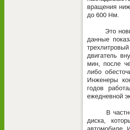
вращения ниж
до 600 Нм.
Это новые го
данные показ
трехлитровый
двигатель вн
мин, после ч
либо обесточ
Инженеры ко
годов работ
ежедневной эк
В частности
диска, кото
автомобиле. И