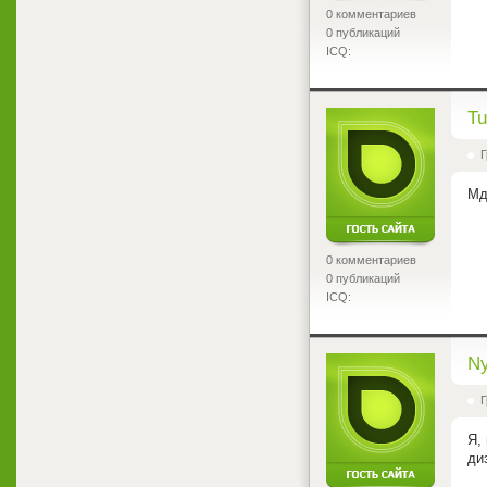
0 комментариев
0 публикаций
ICQ:
<
T
Г
Мд
0 комментариев
0 публикаций
ICQ:
<
Ny
Г
Я,
ди