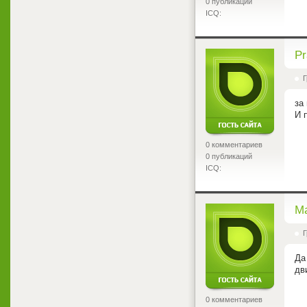
0 публикаций
ICQ:
<
Pr
Г
за
И 
0 комментариев
0 публикаций
ICQ:
<
M
Г
Да
дв
0 комментариев