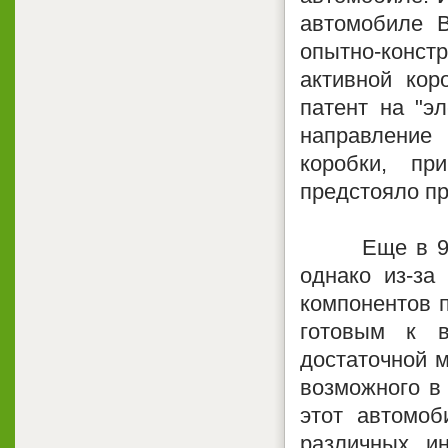
автомобиле B
опытно-констр
активной ко
патент на "э
направление
коробки, пр
предстояло пр
Еще в 90-е 
однако из-за
компонентов 
готовым к 
достаточной м
возможного в 
этот автомоб
различных и