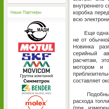
внутреннего с
коробка перед
Наши Партнеры
всю электрони
Еще одна осо
не от обычной
Новинка раз
серийный а
расчетам, эт
мотором и э
приблизитель
составляет око
Подобные хо
расхода топли
(при измере