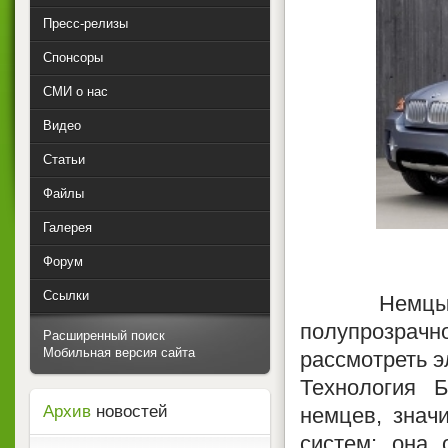
Пресс-релизы
Спонсоры
СМИ о нас
Видео
Статьи
Файлы
Галерея
Форум
Ссылки
Немцы реши
полупрозрачн
Расширенный поиск
Мобильная версия сайта
рассмотреть э
Технология Б
Архив
новостей
немцев, знач
систем: она 