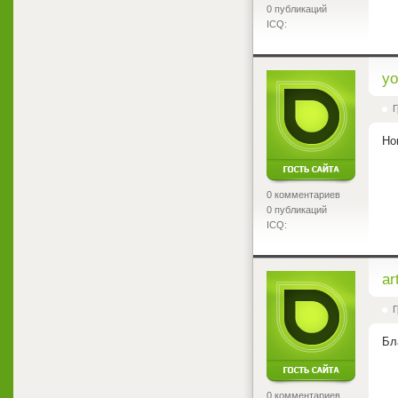
0 публикаций
ICQ:
<
yo
Г
Но
0 комментариев
0 публикаций
ICQ:
<
ar
Г
Бл
0 комментариев