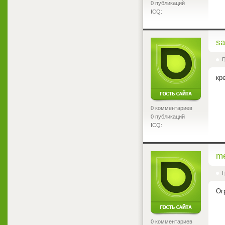
0 публикаций
ICQ:
<
sa
Г
кр
0 комментариев
0 публикаций
ICQ:
<
m
Г
Ог
0 комментариев