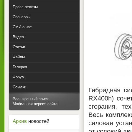
Пресс-релизы
Спонсоры
СМИ о нас
Видео
Статьи
Файлы
Галерея
Форум
Ссылки
Гибридная си
RХ400h) соче
Расширенный поиск
Мобильная версия сайта
сгорания, те
Весь комплек
Архив
новостей
силовая устан
от условий дв