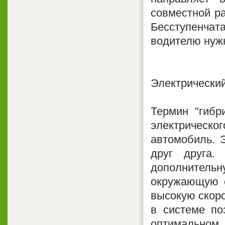
совместной ра
Бесступенчат
водителю нуж
Электрический
Термин "гибр
электрическо
автомобиль. 
друг друга.
дополнительну
окружающую с
высокую скоро
в системе по
оптимальном