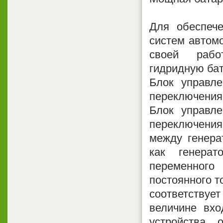
Для обеспече
систем автомо
своей работ
гидридную ба
Блок управле
переключения
Блок управле
переключения
между генера
как генерат
переменного 
постоянного т
соответствуе
величине вхо
устройства 