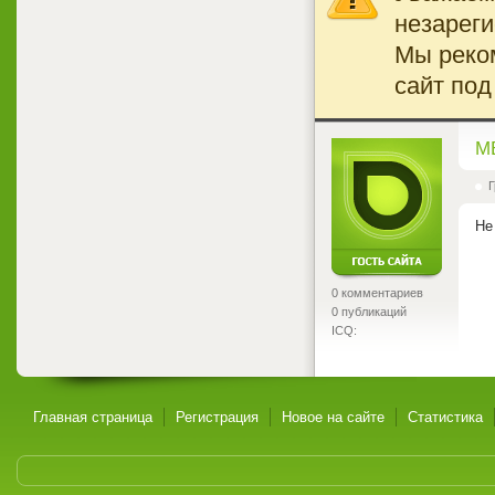
незареги
Мы реко
сайт под
<
M
Г
Не
0 комментариев
0 публикаций
ICQ:
Главная страница
Регистрация
Новое на сайте
Статистика