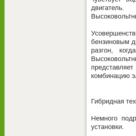
двигатель.
Высоковольтн
Усовершенств
бензиновым д
разгон, ког
Высоковольтн
представляе
комбинацию эл
Гибридная те
Немного подр
установки.