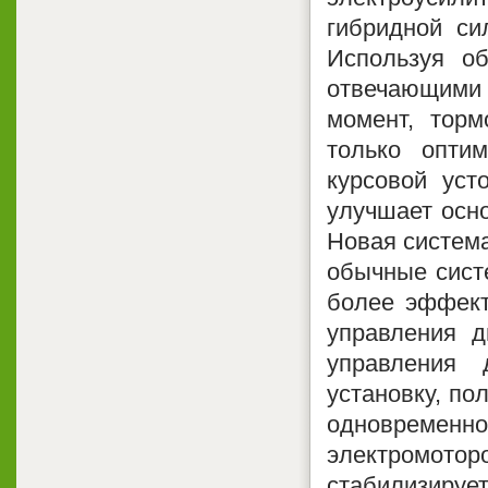
гибридной си
Используя о
отвечающими
момент, торм
только опти
курсовой уст
улучшает осн
Новая система
обычные систе
более эффект
управления д
управления 
установку, по
одновременн
электромоторо
стабилизируе