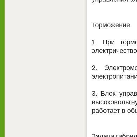
Торможение
1. При тормо
электричество
2. Электром
электропитан
3. Блок упра
высоковольтн
работает в о
Задачи гибрид