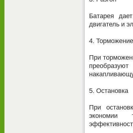
Батарея дае
двигатель и э
4. Торможени
При торможен
преобразую
накапливающу
5. Остановка
При останов
экономии 
эффективност