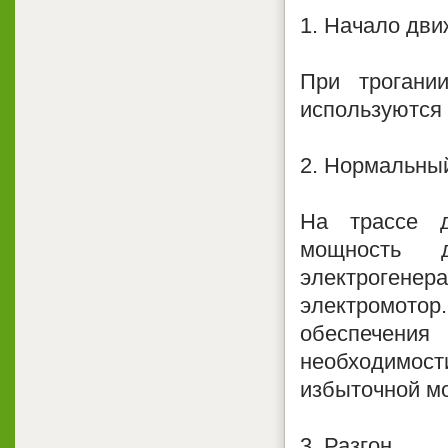
1. Начало дв
При трогани
используются
2. Нормальны
На трассе д
мощность 
электроген
электромотор
обеспечен
необходимос
избыточной м
3. Разгон