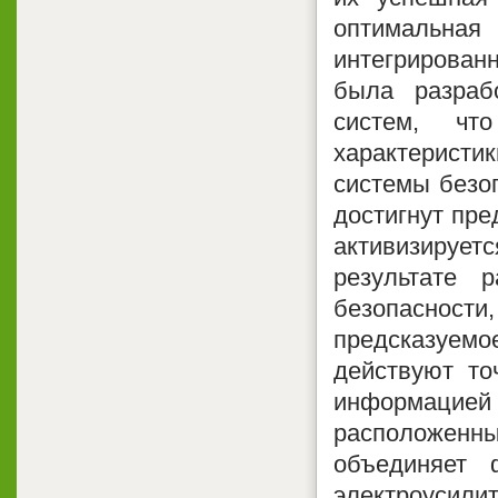
оптимальная
интегрирован
была разраб
систем, чт
характеристи
системы безоп
достигнут пре
активизируетс
результате 
безопасности,
предсказуемо
действуют то
информацией 
расположен
объединяет
электроусил