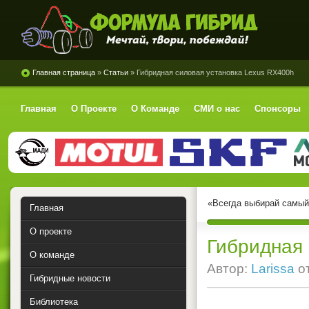
Формула Гибрид
Главная страница
»
Статьи
» Гибридная силовая установка Lexus RХ400h
Главная
О Проекте
О Команде
СМИ о нас
Спонсоры
«Всегда выбирай самый 
Главная
О проекте
Гибридная 
О команде
Автор:
Larissa
о
Гибридные новости
Библиотека