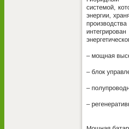
системой, кот
энергии, хран
производст
интегриров
энергетическо
– мощная выс
– блок управл
– полупроводн
– регенератив
Мощная батар