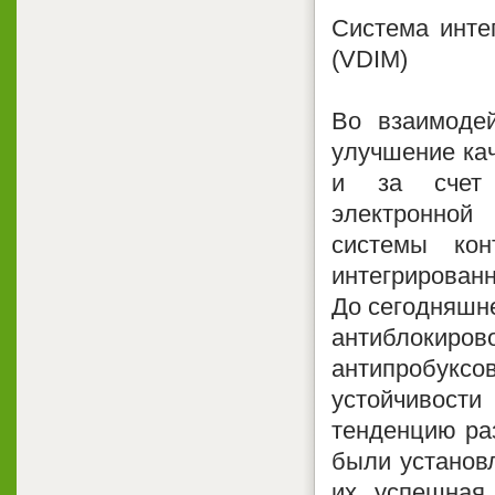
Система инте
(VDIM)
Во взаимодей
улучшение ка
и за счет 
электронной
системы кон
интегрирован
До сегодняшне
антиблоки
антипробукс
устойчивости
тенденцию раз
были установ
их успешная 