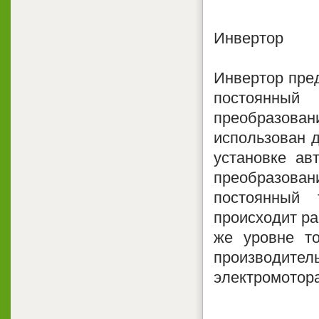
Инвертор
Инвертор пред
постоянный
преобразовани
использован д
установке ав
преобразован
постоянный 
происходит ра
же уровне то
производител
электромотора