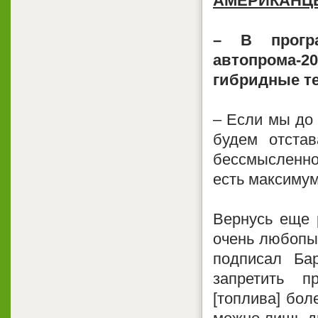
АМЕРИКАНЦ
– В програ
автопрома-
гибридные т
– Если мы до 
будем отстав
бессмысленно
есть максимум
Вернусь еще 
очень любопыт
подписал Ба
запретить 
[топлива] бол