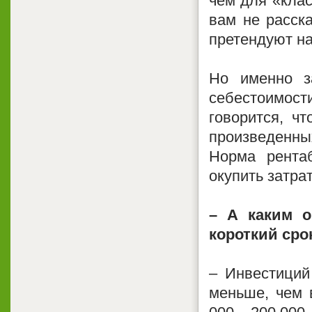
чем для «клас
вам не расска
претендуют на
Но именно з
себестоимости
говорится, ч
произведенны
Норма рентаб
окупить затра
– А каким о
короткий сро
– Инвестиций
меньше, чем 