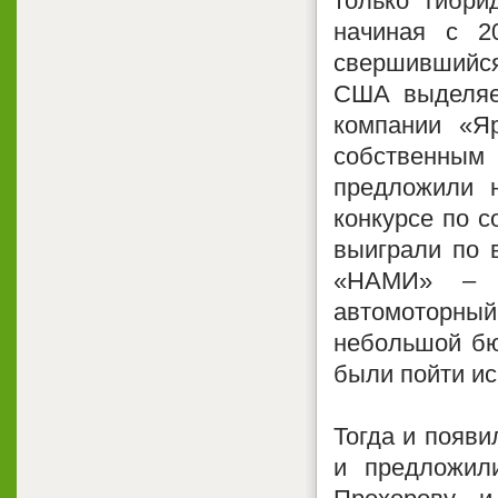
только гибри
начиная с 2
свершившийся 
США выделяет
компании «Я
собственны
предложили н
конкурсе по с
выиграли по 
«НАМИ» – Н
автомоторный 
небольшой бю
были пойти ис
Тогда и появи
и предложил