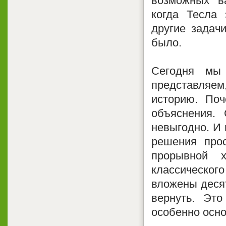
возможных ва
когда Тесла 
другие задач
было.
Сегодня мы
представляем
историю. По
объяснения. 
невыгодно. И 
решения прос
прорывной х
классическо
вложены десят
вернуть. Это
особенно осно