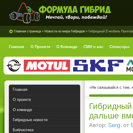
Формула Гибрид
Главная страница
»
Новости из мира Гибридов
» Гибридный Ё-мобиль Прохор
Главная
О Проекте
О Команде
СМИ о нас
Спонсоры
«Не связывайся с тем, 
Главная
О проекте
Гибридный
О команде
дальше вм
Гибридные новости
Автор:
Serg.
от
Библиотека