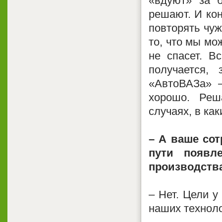
«вдуют» за 
решают. И ко
повторять чуж
то, что мы мо
не спасет. В
получается,
«АвтоВАЗа» –
хорошо. Реш
случаях, в как
– А ваше со
пути появл
производств
– Нет. Цели у
наших техноло