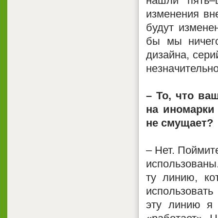
нашли пять–
изменения вн
будут измене
бы мы ничего
дизайна, сери
незначительно
– То, что в
на иномарки
не смущает?
– Нет. Поймит
использованы.
ту линию, к
использовать
эту линию я 