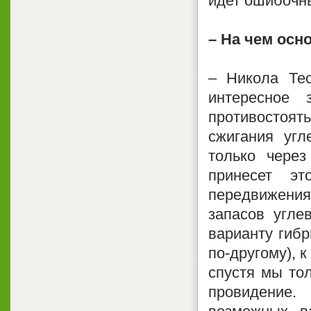
идет ошибочны
– На чем осн
– Никола Те
интересное 
противостоят
сжигания угл
только через
принесет э
передвижения,
запасов угле
варианту гибр
по-другому), к
спустя мы тол
провидение.