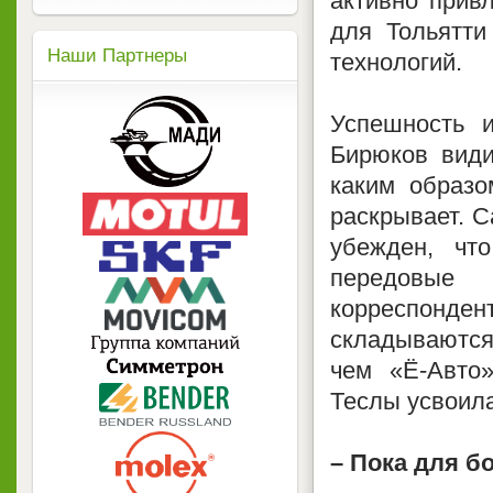
активно прив
для Тольятти
Наши Партнеры
технологий.
Успешность и
Бирюков види
каким образо
раскрывает. С
убежден, чт
передовые 
корреспонденту
складываютс
чем «Ё-Авто
Теслы усвоил
– Пока для б