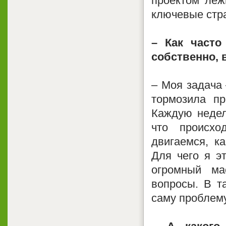
проектом леж
ключевые стра
– Как часто
собственно, 
– Моя задача 
тормозила пр
Каждую недел
что происхо
двигаемся, к
Для чего я э
огромный ма
вопросы. В т
саму проблему