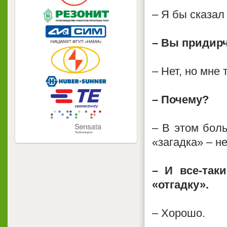
– Я бы сказал 
– Вы придир
– Нет, но мне
– Почему?
– В этом бол
«загадка» – н
– И все-так
«отгадку».
– Хорошо.