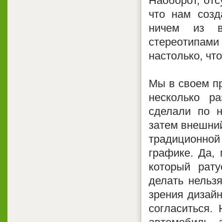
Наоборот, отс
что нам соз
ничем из в
стереотипам
настолько, чт
Мы в своем пр
несколько ра
сделали по н
затем внешний
традиционной
графике. Да,
который рату
делать нельзя
зрения дизайн
согласиться.