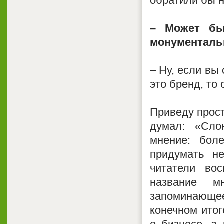
обратили бы н
– Может бы
монументаль
– Ну, если вы
это бренд, то
Приведу прост
думал: «Сло
мнение: бол
придумать н
читатели во
название м
запоминающее
конечном итог