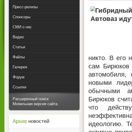
Пресс-релизы
Спонсоры
СМИ о нас
Видео
Статьи
никто. В его 
Файлы
сам Бирюков 
Галерея
автомобиля, 
Форум
новыми лиде
Ссылки
обычными а
Бирюков счита
Расширенный поиск
Мобильная версия сайта
что действ
неэффективн
Архив
новостей
идеологию. Т