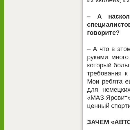
их «колея», и
– А наскол
специалисто
говорите?
– А что в это
руками много
который больш
требования к
Мои ребята е
для немецких
«МАЗ-Яровит»
ценный спорт
ЗАЧЕМ «АВТО