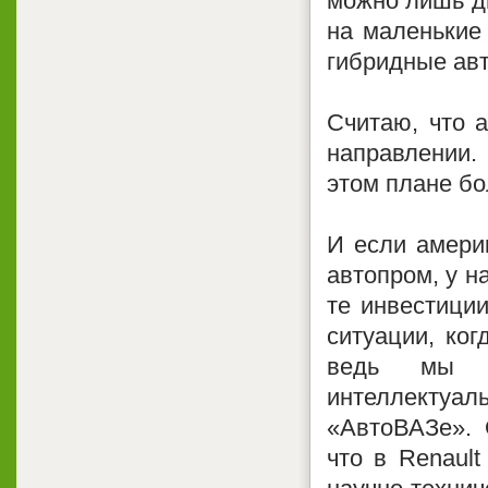
можно лишь д
на маленькие
гибридные ав
Считаю, что 
направлении.
этом плане бо
И если амери
автопром, у н
те инвестиции
ситуации, ко
ведь мы м
интеллекту
«АвтоВАЗе». 
что в Renaul