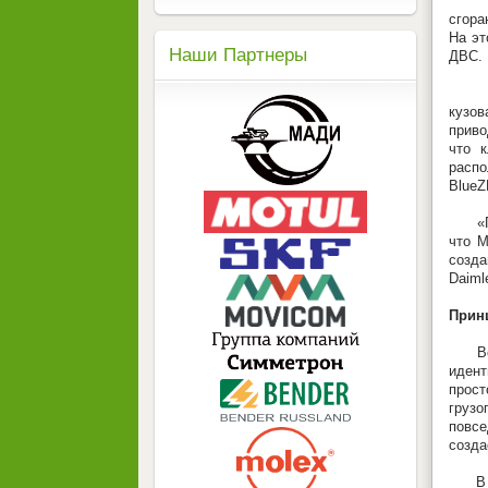
• а 
сгора
На эт
Наши Партнеры
ДВС.
Все 
кузов
приво
что 
распо
BlueZ
«Гибк
что M
созда
Daiml
Принц
Все 
иден
прос
груз
повсе
созда
В отл