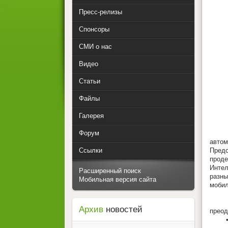
Пресс-релизы
Спонсоры
СМИ о нас
Видео
Статьи
Файлы
Галерея
Форум
Конц
автом
Ссылки
Пред
проде
Интел
Расширенный поиск
разн
Мобильная версия сайта
мобил
• мо
Архив
новостей
преод
• мод