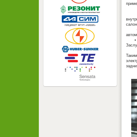
приме
внутр
салон
автом
Заслу
Таки
элект
задни