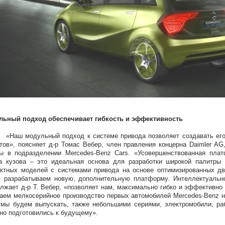
льный подход обеспечивает гибкость и эффективность
 модульный подход к системе привода позволяет создавать его р
тов», поясняет д-р Томас Вебер, член правления концерна Daimler AG
ы в подразделении Mercedes-Benz Cars. «Усовершенствованная плат
а кузова – это идеальная основа для разработки широкой палитры
ктных моделей с системами привода на основе оптимизированных дв
 разрабатываем новую, дополнительную платформу. Интеллектуально
лжает д-р Т. Вебер, «позволяет нам, максимально гибко и эффективно 
аем мелкосерийное производство первых автомобилей Mercedes-Benz на
 мы будем выпускать, также небольшими сериями, электромобили, ра
но подготовились к будущему».