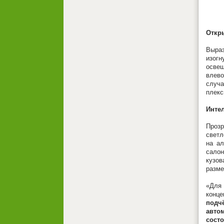
Откр
Выраз
изог
освещ
влево
случа
плекс
Инте
Прозр
светл
на ал
салон
кузов
разме
«Для 
конц
подч
авто
сост