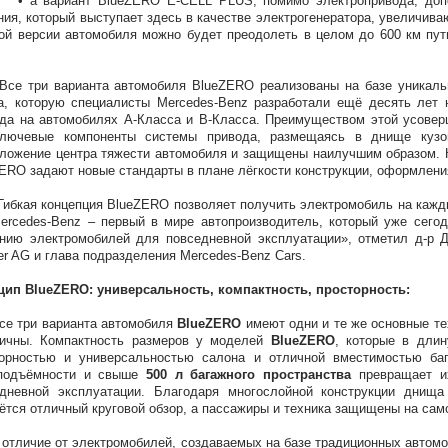
вариант BlueZERO E-CELL PLUS, помимо электропривода, дополн
ния, который выступает здесь в качестве электрогенератора, увеличива
ой версии автомобиля можно будет преодолеть в целом до 600 км пут
три варианта автомобиля BlueZERO реализованы на базе уникально
а, которую специалисты Mercedes-Benz разработали ещё десять лет 
да на автомобилях А-Класса и В-Класса. Преимуществом этой усоверш
ключевые компоненты системы привода, размещаясь в днище кузо
ложение центра тяжести автомобиля и защищены наилучшим образом. 
ERO задают новые стандарты в плане лёгкости конструкции, оформления
ая концепция BlueZERO позволяет получить электромобиль на каждый
ercedes-Benz – первый в мире автопроизводитель, который уже сего
нию электромобилей для повседневной эксплуатации», отметил д-р 
er AG и глава подразделения Mercedes-Benz Cars.
ип BlueZERO: универсальность, компактность, просторность:
три варианта автомобиля
BlueZERO
имеют одни и те же основные тех
тичны. Компактность размеров у моделей
BlueZERO
, которые в дли
торностью и универсальностью салона и отличной вместимостью ба
оподъёмности и свыше
500 л багажного пространства
превращает их
дневной эксплуатации. Благодаря многослойной конструкции днища
ётся отличный круговой обзор, а пассажиры и техника защищены на сам
ичие от электромобилей, создаваемых на базе традиционных автомоб