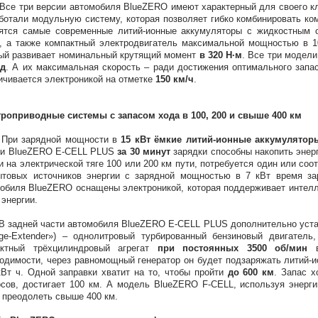
ри версии автомобиля BlueZERO имеют характерный для своего кла
ботали модульную систему, которая позволяет гибко комбинировать ко
сятся самые современные литий-ионные аккумуляторы с жидкостным
, а также компактный электродвигатель максимальной мощностью в 1
ый развивает номинальный крутящий момент
в 320 Н∙м
. Все три модел
нд
. А их максимальная скорость – ради достижения оптимального запа
ичивается электроникой на отметке
150 км/ч
.
роприводные системы с запасом хода в 100, 200 и свыше 400 км
зарядной мощности в
15 кВт ёмкие литий-ионные аккумулятор
 и BlueZERO E-CELL PLUS
за 30 минут
зарядки способны накопить энерг
и на электрической тяге 100 или 200 км пути, потребуется один или соо
товых источников энергии с зарядной мощностью в 7 кВт время зар
обиля BlueZERO оснащены электроникой, которая поддерживает интелл
 энергии.
ней части автомобиля BlueZERO E-CELL PLUS дополнительно устано
ge-Extender») – однолитровый турбированный бензиновый двигатель,
актный трёхцилиндровый агрегат
при постоянных 3500 об/мин
в
одимости, через равномощный генератор он будет подзаряжать литий-
кВт ч. Одной заправки хватит на то, чтобы пройти
до 600 км
. Запас х
сов, достигает 100 км. А модель BlueZERO F-CELL, используя энерг
 преодолеть свыше 400 км.