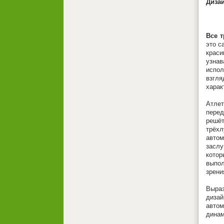
Диза
Все 
это с
крас
узна
испол
взгля
харак
Атле
пере
решёт
трёх
авто
заслу
кот
выпол
зрени
Выра
дизай
авто
динам