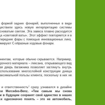
я формой задних фонарей, выполненных в виде
уществили здесь новую интерпретацию системы
сноватым светом. Эта завеса плавно расходится
да «световой ваты». Этот эффект повторяется и в
, передние фары с помощью инновационных линз,
ормируют C-образные ходовые фонари.
онентам, которые обычно скрываются. Например,
прочного материала – лексана, открывающего вид
я дверь багажника позволяет заглянуть внутрь
спользование многослойной конструкции днища
аксимальной пользы клиента, поскольку в них не
и ответственность“ сразу узнавался в дизайне
рки Mercedes-Benz. «Тем самым мы снова
 и в будущем сохранят своё единство в наших
и однозначно понять – это не автомобиль,