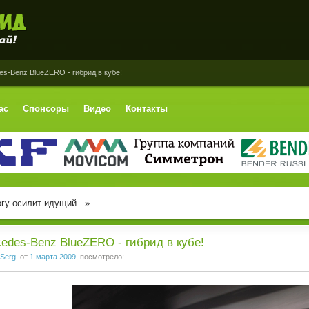
s-Benz BlueZERO - гибрид в кубе!
ас
Спонсоры
Видео
Контакты
гу осилит идущий...»
edes-Benz BlueZERO - гибрид в кубе!
Serg.
от
1 марта 2009
, посмотрело: