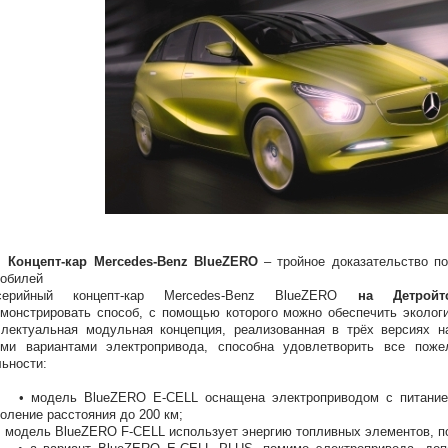
епт-кар Mercedes-Benz BlueZERO
– тройное доказательство п
обилей
серийный концепт-кар Mercedes-Benz BlueZERO
на Детройт
монстрировать способ, с помощью которого можно обеспечить эколог
лектуальная модульная концепция, реализованная в трёх версиях н
ыми вариантами электропривода, способна удовлетворить все поже
ьности:
дель BlueZERO E-CELL оснащена электроприводом с питанием от
оление расстояния до 200 км;
ель BlueZERO F-CELL использует энергию топливных элементов, по