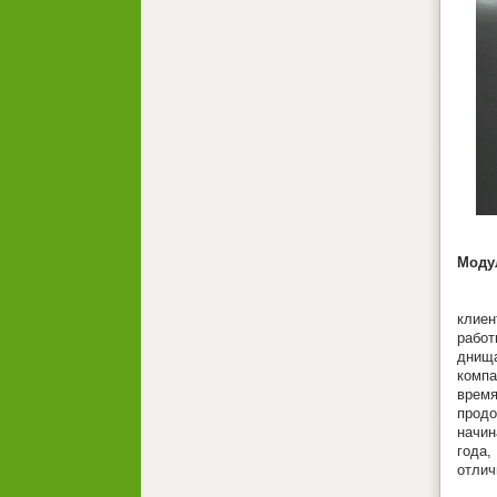
Моду
«Наш
клиен
работ
днищ
компа
время
продо
начин
года,
отлич