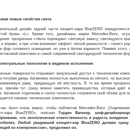
ывая новые свойства света
ительный дизайн задней части концепт-кара BlueZERO определяетс
нутой буквы «L». Кроме того, дизайнеры марки Mercedes-Benz, ос
ения: прозрачные стёкла порождают световую завесу, светящуюся кра
 и вправо, и при этом возникает эффект лёгкой размытости – своего ро
е фар головного освещения, но уже в белом варианте. Помимо этого
игласовой окантовки и самой современной светодиодной технологии ф
ллектуальные технологии в видимом исполнении
ачные поверхности открывают визуальный доступ к техническим комп
о-голубая дверь багажника полностью выполнена из лёгкого, но высоко
юминиевую раму, придающую ей жёсткость. В то же время прозрачна
а, причём тут сразу можно заметить преимущества, которые даёт и
а: багажное отделение и салон полностью сохранили свой объём для м
щается никаких технических компонентов.
нас было очень важно, чтобы лейтмотив Mercedes-Benz „Очарование 
епт-кара BlueZERO», пояснил
Горден Вагенер, шеф-дизайнерма
ёркиваем, что экологическая ответственность и радость вождения
мобилях. Любой увидевший концепт-кар BlueZERO должен сразу 
оящий из компромиссов», продолжил он.