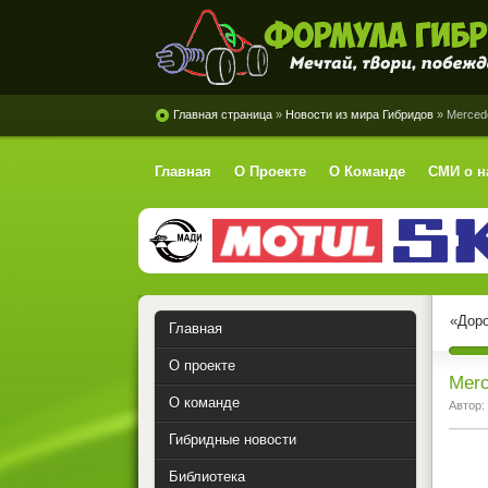
Формула Гибрид
Главная страница
»
Новости из мира Гибридов
» Mercede
Главная
О Проекте
О Команде
СМИ о н
«Доро
Главная
О проекте
Merc
О команде
Автор:
Гибридные новости
Библиотека