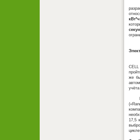
Все т
разра
отно
кВт*ч
котор
секу
огран
Элект
При 
CELL
пройт
же бы
автом
учёта
В зад
(«Ran
комп
необх
17,5 
выбро
цикле