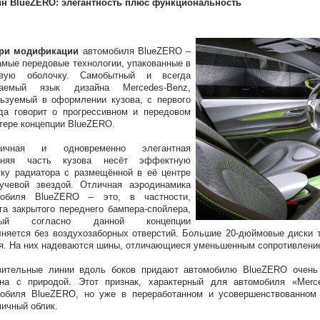
йн BlueZERO: элегантность плюс функциональность
три модификации
автомобиля BlueZERO –
амые передовые технологии, упакованные в
ивую оболочку. Самобытный и всегда
ваемый язык дизайна Mercedes-Benz,
ьзуемый в оформлении кузова, с первого
да говорит о прогрессивном и передовом
тере концепции BlueZERO.
тичная и одновременно элегантная
дняя часть кузова несёт эффектную
ку радиатора с размещённой в её центре
лучевой звездой. Отличная аэродинамика
мобиля BlueZERO – это, в частности,
га закрытого переднего бампера-спойлера,
орый согласно данной концепции
няется без воздухозаборных отверстий. Большие 20-дюймовые диски 
я. На них надеваются шины, отличающиеся уменьшенным сопротивлени
зительные линии вдоль боков придают автомобилю BlueZERO очень 
на с природой. Этот признак, характерный для автомобиля «Merce
мобиля BlueZERO, но уже в переработанном и усовершенствованном
ичный облик.