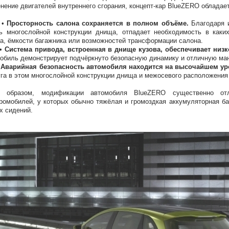
нение двигателей внутреннего сгорания, концепт-кар BlueZERO облад
•
Просторность салона сохраняется в полном объёме.
Благодаря и
ь многослойной конструкции днища, отпадает необходимость в каки
а, ёмкости багажника или возможностей трансформации салона.
•
Система привода, встроенная в днище кузова, обеспечивает низк
обиль демонстрирует подчёркнуто безопасную динамику и отличную ма
•
Аварийная безопасность автомобиля находится на высочайшем уро
га в этом многослойной конструкции днища и межосевого расположения
м образом, модификации автомобиля BlueZERO существенно от
ромобилей, у которых обычно тяжёлая и громоздкая аккумуляторная ба
х сидений.