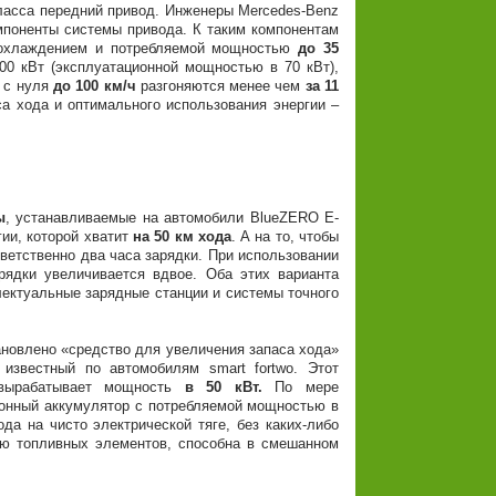
сса передний привод. Инженеры Mercedes-Benz
мпоненты системы привода. К таким компонентам
 охлаждением и потребляемой мощностью
до 35
00 кВт (эксплуатационной мощностью в 70 кВт),
и с нуля
до 100 км/ч
разгоняются менее чем
за 11
са хода и оптимального использования энергии –
ы
, устанавливаемые на автомобили BlueZERO E-
ии, которой хватит
на 50 км хода
. А на то, чтобы
тветственно два часа зарядки. При использовании
ядки увеличивается вдвое. Оба этих варианта
ектуальные зарядные станции и системы точного
влено «средство для увеличения запаса хода»
 известный по автомобилям smart fortwo. Этот
ырабатывает мощность
в 50 кВт.
По мере
ионный аккумулятор с потребляемой мощностью в
ода на чисто электрической тяге, без каких-либо
ию топливных элементов, способна в смешанном