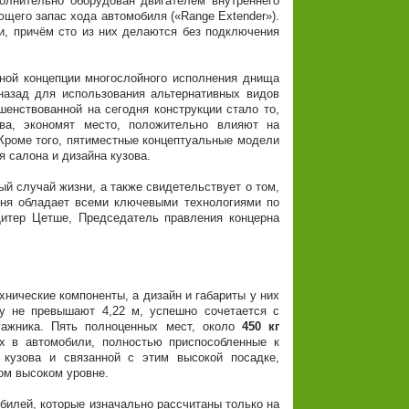
ительно оборудован двигателем внутреннего
ющего запас хода автомобиля («Range Extender»).
и, причём сто из них делаются без подключения
й концепции многослойного исполнения днища
назад для использования альтернативных видов
енствованной на сегодня конструкции стало то,
ва, экономят место, положительно влияют на
Кроме того, пятиместные концептуальные модели
 салона и дизайна кузова.
 случай жизни, а также свидетельствует о том,
дня обладает всеми ключевыми технологиями по
Дитер Цетше, Председатель правления концерна
нические компоненты, а дизайн и габариты у них
ну не превышают 4,22 м, успешно сочетается с
гажника. Пять полноценных мест, около
450 кг
 в автомобили, полностью приспособленные к
 кузова и связанной с этим высокой посадке,
ом высоком уровне.
илей, которые изначально рассчитаны только на