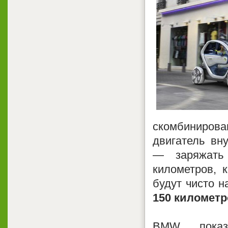
скомбиниров
двигатель вн
— заряжать
километров, 
будут чисто н
150 километр
BMW показ