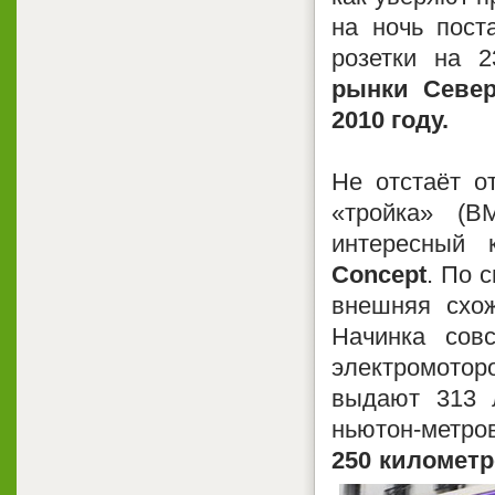
на ночь пост
розетки на 2
рынки Севе
2010 году.
Не отстаёт о
«тройка» (B
интересный
Concept
. По 
внешняя схож
Начинка сов
электромоторо
выдают 313 
ньютон-метров
250 километ