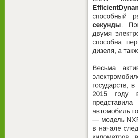
EfficientDy
способный р
секунды
. По
двумя электр
способна пер
дизеля, а так
Весьма акти
электромоб
государств, в
2015 году 
представил
автомобиль го
— модель NXR
в начале сле
километров 