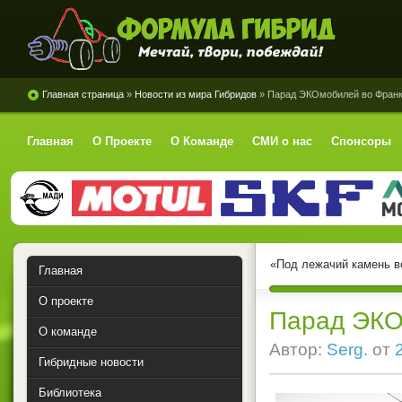
Формула Гибрид
Главная страница
»
Новости из мира Гибридов
» Парад ЭКОмобилей во Фран
Главная
О Проекте
О Команде
СМИ о нас
Спонсоры
«Под лежачий камень во
Главная
О проекте
Парад ЭКО
О команде
Автор:
Serg.
от
Гибридные новости
Библиотека