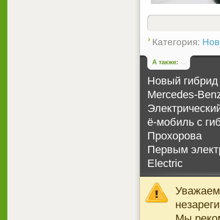
Категория:
Нов
А также:
Новый гибрид
Mercedes-Ben
Электрический
ё-мобиль с г
Прохорова
Первым элект
Electric
Уважаемы
незареги
Мы реко