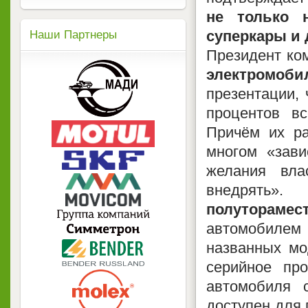
не только 
суперкары и
Наши Партнеры
Президент к
электромоби
презентации, 
процентов в
Причём их ра
многом «зави
желания вла
внедрять»
полуторамес
автомобиле
названных мо
серийное пр
автомобиля 
доступен для 