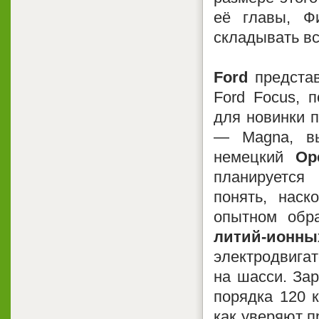
её главы, Фи
складывать вс
Ford
предста
Ford Focus, 
для новинки п
— Magna, вы
немецкий
Op
планируется
понять, наск
опытном обр
литий-ионны
электродвига
на шасси. Зар
порядка 120 к
как уверяют п