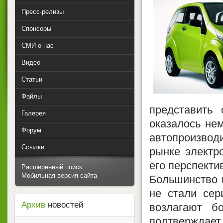
Пресс-релизы
Спонсоры
СМИ о нас
Видео
Статьи
Файлы
п
редставить
Галерея
оказалось не
Форум
автопроизвод
Ссылки
рынке электр
его перспекти
Расширенный поиск
Мобильная версия сайта
Большинство 
не стали сер
Архив
новостей
возлагают б
подтверждает