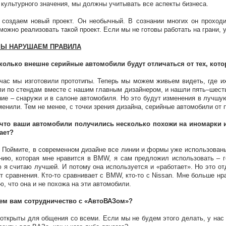
 культурного значения, мы должны учитывать все аспекты бизнеса.
создаем новый проект. Он необычный. В сознании многих он проходи
можно реализовать такой проект. Если мы не готовы работать на грани, 
МЫ НАРУШАЕМ ПРАВИЛА
сколько внешне серийные автомобили будут отличаться от тех, ко
час мы изготовили прототипы. Теперь мы можем живьем видеть, где 
и по стендам вместе с нашим главным дизайнером, и нашли пять–шесть
ие – снаружи и в салоне автомобиля. Но это будут изменения в лучшу
менили. Тем не менее, с точки зрения дизайна, серийные автомобили от 
, что ваши автомобили получились несколько похожи на иномарки 
ает?
. Поймите, в современном дизайне все линии и формы уже использованы
нию, которая мне нравится в BMW, я сам предложил использовать – г
 я считаю лучшей. И потому она используется и «работает». Но это о
т сравнения. Кто-то сравнивает с BMW, кто-то с Nissan. Мне больше н
ю, что она и не похожа на эти автомобили.
чем вам сотрудничество с «АвтоВАЗом»?
открыты для общения со всеми. Если мы не будем этого делать, у нас