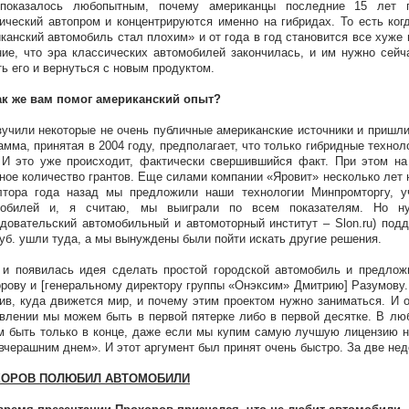
показалось любопытным, почему американцы последние 15 лет п
ический автопром и концентрируются именно на гибридах. То есть ко
канский автомобиль стал плохим» и от года в год становится все хуже
ие, что эра классических автомобилей закончилась, и им нужно сейча
ь его и вернуться с новым продуктом.
ак же вам помог американский опыт?
учили некоторые не очень публичные американские источники и пришли
амма, принятая в 2004 году, предполагает, что только гибридные технол
 И это уже происходит, фактически свершившийся факт. При этом н
ное количество грантов. Еще силами компании «Яровит» несколько лет 
лтора года назад мы предложили наши технологии Минпромторгу, у
мобилей и, я считаю, мы выиграли по всем показателям. Но
довательский автомобильный и автомоторный институт – Slon.ru) под
уб. ушли туда, а мы вынуждены были пойти искать другие решения.
 и появилась идея сделать простой городской автомобиль и предлож
рову и [генеральному директору группы «Онэксим» Дмитрию] Разумову.
ив, куда движется мир, и почему этим проектом нужно заниматься. И о
влении мы можем быть в первой пятерке либо в первой десятке. В л
 быть только в конце, даже если мы купим самую лучшую лицензию н
вчерашним днем». И этот аргумент был принят очень быстро. За две не
ХОРОВ ПОЛЮБИЛ АВТОМОБИЛИ