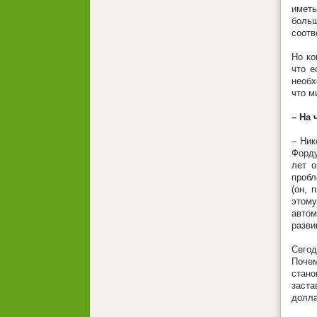
иметь
боль
соотв
Но ко
что е
необх
что м
– На 
– Ник
Форду
лет о
пробл
(он, 
этому
автом
разви
Сегод
Почем
стано
заста
долла