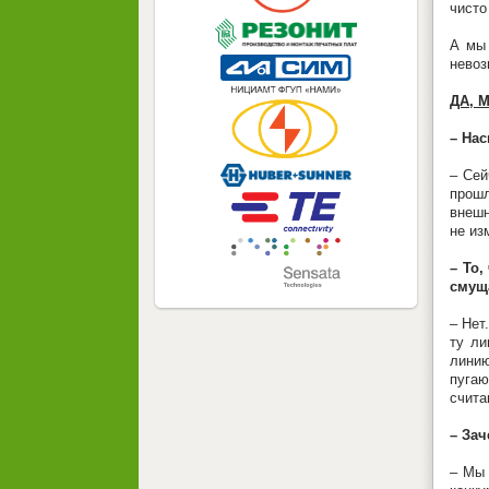
чисто
А мы 
невоз
ДА, 
– На
– Сей
прошл
внешн
не из
– То
смущ
– Нет
ту ли
линию
пугаю
счита
– За
– Мы 