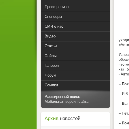
Пресс-релизы
Спонсоры
СМИ о нас
Видео
уходи
«Авто
Статьи
Успеш
Файлы
образ
что м
Галерея
как 
«Авто
Форум
– Пок
Ссылки
– Я б
Расширенный поиск
Мобильная версия сайта
– Вы
– Нет
Архив
новостей
– По