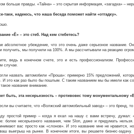
том больше правды. «Тайна» – это скрытая информация, «загадка» – нер
се-таки, надеюсь, что наша беседа поможет найти «отгадку».
ошо.
вание «Ё» – это стеб. Над кем стебетесь?
е абсолютное убеждение, что это очень даже серьезное название. Он
и получить, мы получили на 100%. А мы рассчитывали на реакцию огро
ите, ведь в конечном счете, это и есть профессионализм. Професси
м случае.
гли назвать автомобили «Проша»: примерно 15% предложений, которы
. И это как раз было бы пошлым. С таким названием мы бы имели как сою
 такое название внимание.
жет быть, эта несерьезность – противовес тому монументальному 
 если вы считаете, что «Волжский автомобильный завод» – это бренд, то
ду простой пример – когда я ехал на нашу с вами встречу, думал: 
е: более несерьезного названия, чем Slon, даже и придумать нельзя
инимают вас просто как «слонов». И это название мне не нравится, но
ваш выигрыш на рынке. В конечном итоге, вы решаете бизнес-задачу. 