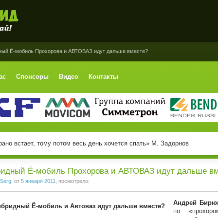
ный Ё-мобиль Прохорова и АВТОВАЗ идут дальше вместе?
ас
Спонсоры
Видео
Контакты
рано встает, тому потом весь день хочется спать» М. Задорнов
ридный Ё-мобиль Прохорова и АВТОВАЗ идут дальше в
Serg.
от
5 января 2011
, посмотрело:
Андрей Бирюк
по «прохор