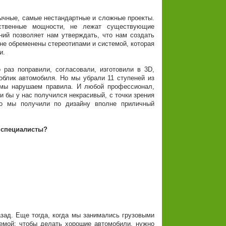
ычные, самые нестандартные и сложные проекты.
ственные мощности, не лежат существующие
ний позволяет нам утверждать, что нам создать
не обременены стереотипами и системой, которая
и.
 раз поправили, согласовали, изготовили в 3D,
облик автомобиля. Но мы убрали 11 ступеней из
 мы нарушаем правила. И любой профессионал,
и бы у нас получился некрасивый, с точки зрения
Но мы получили по дизайну вполне приличный
е специалисты?
назад. Еще тогда, когда мы занимались грузовыми
лемой: чтобы делать хорошие автомобили, нужно