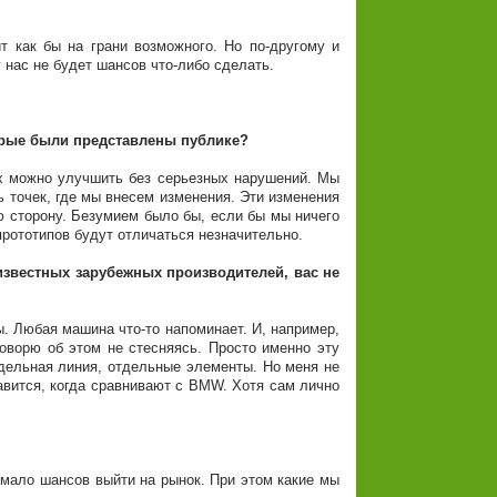
т как бы на грани возможного. Но по-другому и
у нас не будет шансов что-либо сделать.
торые были представлены публике?
их можно улучшить без серьезных нарушений. Мы
 точек, где мы внесем изменения. Эти изменения
ю сторону. Безумием было бы, если бы мы ничего
прототипов будут отличаться незначительно.
известных зарубежных производителей, вас не
. Любая машина что-то напоминает. И, например,
оворю об этом не стесняясь. Просто именно эту
тдельная линия, отдельные элементы. Но меня не
равится, когда сравнивают с BMW. Хотя сам лично
 мало шансов выйти на рынок. При этом какие мы