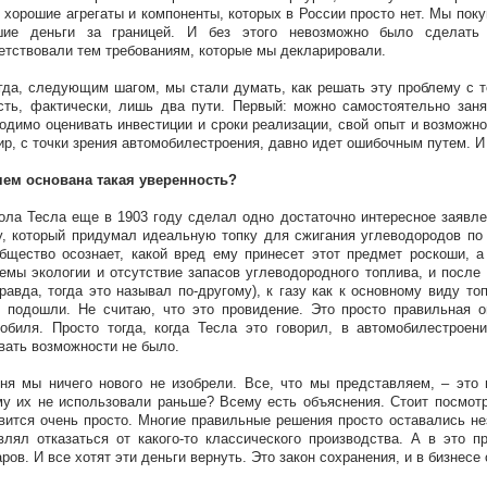
 хорошие агрегаты и компоненты, которых в России просто нет. Мы покуп
шие деньги за границей. И без этого невозможно было сделать 
етствовали тем требованиям, которые мы декларировали.
гда, следующим шагом, мы стали думать, как решать эту проблему с т
сть, фактически, лишь два пути. Первый: можно самостоятельно заня
одимо оценивать инвестиции и сроки реализации, свой опыт и возможнос
ир, с точки зрения автомобилестроения, давно идет ошибочным путем. И
чем основана такая уверенность?
ола Тесла еще в 1903 году сделал одно достаточно интересное заявлен
, который придумал идеальную топку для сжигания углеводородов по 
бщество осознает, какой вред ему принесет этот предмет роскоши, а
емы экологии и отсутствие запасов углеводородного топлива, и после 
правда, тогда это называл по-другому), к газу как к основному виду то
 подошли. Не считаю, что это провидение. Это просто правильная о
обиля. Просто тогда, когда Тесла это говорил, в автомобилестроен
вать возможности не было.
ня мы ничего нового не изобрели. Все, что мы представляем, – это
у их не использовали раньше? Всему есть объяснения. Стоит посмотре
вится очень просто. Многие правильные решения просто оставались не
влял отказаться от какого-то классического производства. А в это
ров. И все хотят эти деньги вернуть. Это закон сохранения, и в бизнесе