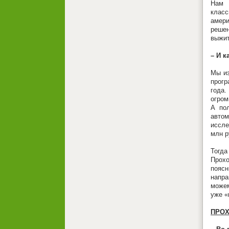
Нам 
класс
амери
решен
выжит
– И к
Мы из
прогр
года.
огром
А по
авто
иссле
млн р
Тогда
Прохо
поясн
напра
можем
уже «
ПРО