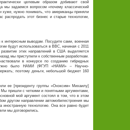
рактически целевым образом добивают свой
гда мы задаемся вопросом «почему классический
 и хуже, нужно понимать, что американцы приняли
с распродать этот бизнес и старые технологии,
 к интересным выводам. Посудите сами, военная
огии будут использоваться в ВВС, начиная с 2011
а развитие этих направлений в США выделяется
назад мы приступили к собственным разработкам.
частвовали в конкурсе по созданию гибридных
 нужно было НАМИ (ФГУП «НАМИ» – Научно-
держать; поэтому деньги, небольшой бюджет 160
или ее [президенту группы «Онэксим» Михаилу]
 Мы пришли с четкими и понятными аргументами,
сновной мой аргумент состоял в том, что в этом
юбом другом направлении автомобилестроения мы
а иностранную технологию. Она все равно будет
дели мы договорились.