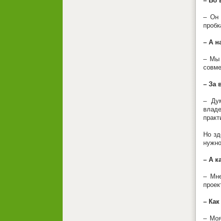
– Во 
– Он 
пробк
– А 
– Мы 
совме
– За 
– Ду
владе
практ
Но зд
нужно
– А к
– Мне
проек
– Как
– Моя