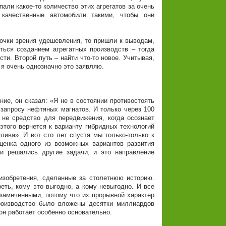
али какое-то количество этих агрегатов за очень
качественные автомобили такими, чтобы они
очки зрения удешевления, то пришли к выводам,
ться созданием агрегатных производств – тогда
ти. Второй путь – найти что-то новое. Учитывая,
 я очень однозначно это заявляю.
ие, он сказал: «Я не в состоянии противостоять
запросу нефтяных магнатов. И только через 100
 не средство для передвижения, когда осознает
этого вернется к варианту гибридных технологий
плива». И вот сто лет спустя мы только-только к
ценка одного из возможных вариантов развития
ии решались другие задачи, и это направление
 изобретения, сделанные за столетнюю историю.
ть, кому это выгодно, а кому невыгодно. И все
замеченными, потому что их прорывной характер
 производство было вложены десятки миллиардов
 он работает особенно основательно.