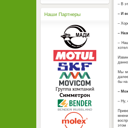
– В э
– И в
Наши Партнеры
– Хор
– Наз
– Наш
хотел
Извин
данно
Мы мо
далее
бы на
– Мо
– Ну,
Приве
мнени
воспр
этом 