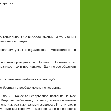
аскрытая.
о гениально. Оно вызвало эмоции. И то, что мы
мной массы людей.
онализм узких специалистов – маркетологов, в
е к нам приходили, – «Проша», «Прошка» и так
зников, так и противников. Да и не все обратили
«Волжский автомобильный завод»?
 о брендинге вообще можно не говорить.
«Слон»… Какое-то несерьезное название. И мое
. Ведь вы работаете для масс, а ваши читатели
 оно как раз-таки запоминающееся. И, считаю, в
А если мы говорим о бизнесе, а не о ценностях