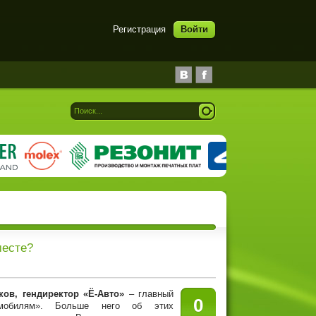
Регистрация
Войти
месте?
ов, гендиректор «Ё-Авто»
– главный
0
омобилям». Больше него об этих