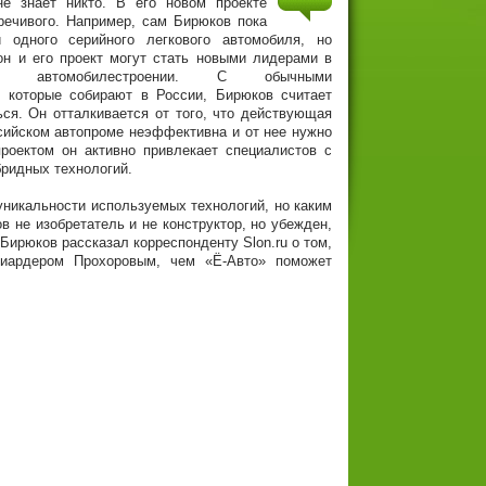
не знает никто. В его новом проекте
речивого. Например, сам Бирюков пока
 одного серийного легкового автомобиля, но
он и его проект могут стать новыми лидерами в
ном автомобилестроении. С обычными
, которые собирают в России, Бирюков считает
ся. Он отталкивается от того, что действующая
сийском автопроме неэффективна и от нее нужно
роектом он активно привлекает специалистов с
бридных технологий.
уникальности используемых технологий, но каким
в не изобретатель и не конструктор, но убежден,
Бирюков рассказал корреспонденту Slon.ru о том,
лиардером Прохоровым, чем «Ё-Авто» поможет