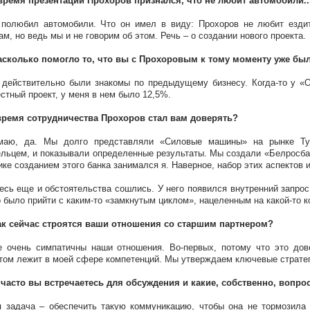
время презентации Прохоров признался, что не любит автомобили..
полюбил автомобили. Что он имел в виду: Прохоров не любит ездит
ам, но ведь мы и не говорим об этом. Речь – о создании нового проекта.
насколько помогло то, что вы с Прохоровым к тому моменту уже бы
действительно были знакомы по предыдущему бизнесу. Когда-то у «
стный проект, у меня в нем было 12,5%.
время сотрудничества Прохоров стал вам доверять?
маю, да. Мы долго представляли «Силовые машины» на рынке Тур
льцем, и показывали определенные результаты. Мы создали «Белросбан
ике созданием этого банка занимался я. Наверное, набор этих аспектов 
есь еще и обстоятельства сошлись. У него появился внутренний запрос 
 было прийти с каким-то «замкнутым циклом», нацеленным на какой-то к
ак сейчас строятся ваши отношения со старшим партнером?
 очень симпатичны наши отношения. Во-первых, потому что это дов
том лежит в моей сфере компетенций. Мы утверждаем ключевые стратег
 часто вы встречаетесь для обсуждения и какие, собственно, вопро
 задача – обеспечить такую коммуникацию, чтобы она не тормозила 