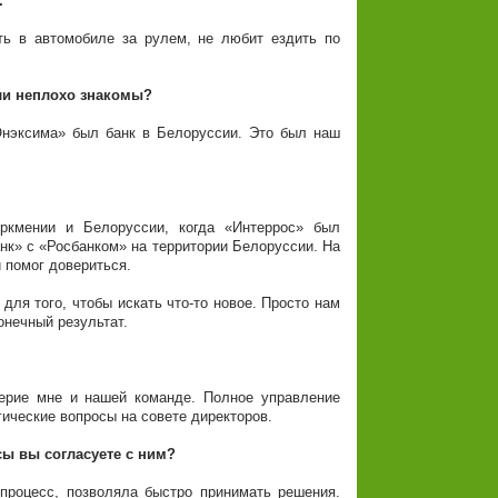
.
ь в автомобиле за рулем, не любит ездить по
ли неплохо знакомы?
Онэксима» был банк в Белоруссии. Это был наш
кмении и Белоруссии, когда «Интеррос» был
к» с «Росбанком» на территории Белоруссии. На
и помог довериться.
для того, чтобы искать что-то новое. Просто нам
онечный результат.
ерие мне и нашей команде. Полное управление
ические вопросы на совете директоров.
сы вы согласуете с ним?
процесс, позволяла быстро принимать решения.