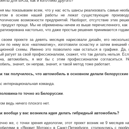
ренты для ВАЗа, как и кого-либо другого?
ня мы показываем всем, что у нас есть шансы реализовать самые необ
этом в основе нашей работы не лежат существующие производ
логические возможности предприятий. Наоборот, отсутствие этих реше
 продукт проще. Мы не обременены ничем из выше перечисленного, как 
ратизирована настолько, что даже простые решения принимаются годам
своем проекте за девять месяцев нарисовали дизайн, его несколько
ли по нему всю «математику», изготовили оснастку и затем внешний 
ционной схемы. Именно это позволило нам остаться в графике. Да,
ый ратует за свой профессионализм, скажет, что так делать нельзя. Есл
йна, автомобиль, я мог бы с этим профессионалом согласиться. 
обиль, значит, он неправ, значит, и такой метод тоже работает.
ак так получилось, что автомобиль в основном делали белорусски
ас интернациональная команда.
половина-то точно из Белоруссии
.
том ведь ничего плохого нет.
ак вообще у вас возникла идея делать гибридный автомобиль?
ечно же, с точки зрения идеологии, этот проект возник не 9 месяцев 
обилями в «Яровит Моторс» в Санкт-Петербурге, столкнулись с проб