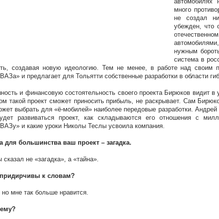
автомобилях 
много противо
не создал ни
убежден, что 
отечествен
автомобилями
нужным бороть
система в рос
ть, создавая новую идеологию. Тем не менее, в работе над своим п
ВАЗа» и предлагает для Тольятти собственные разработки в области ги
ность и финансовую состоятельность своего проекта Бирюков видит в 
ом такой проект сможет приносить прибыль, не раскрывает. Сам Бирюко
ожет выбрать для «ё-мобилей» наиболее передовые разработки. Андрей 
будет развиваться проект, как складываются его отношения с мил
ВАЗу» и какие уроки Николы Теслы усвоила компания.
а для большинства ваш проект – загадка.
ы сказал не «загадка», а «тайна».
 придирчивы к словам?
, но мне так больше нравится.
чему?