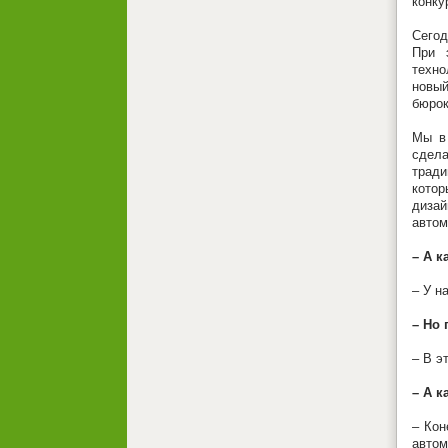
конку
Сегод
При 
техно
новый
бюрок
Мы в 
сдела
тради
котор
диза
автом
– А к
– У н
– Но 
– В э
– А к
– Кон
автом