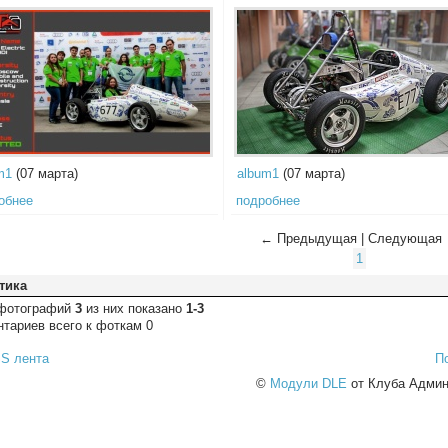
m1
(07 марта)
album1
(07 марта)
обнее
подробнее
← Предыдущая | Следующая
1
тика
 фотографий
3
из них показано
1-3
тариев всего к фоткам 0
S лента
П
©
Модули DLE
от Клуба Админ