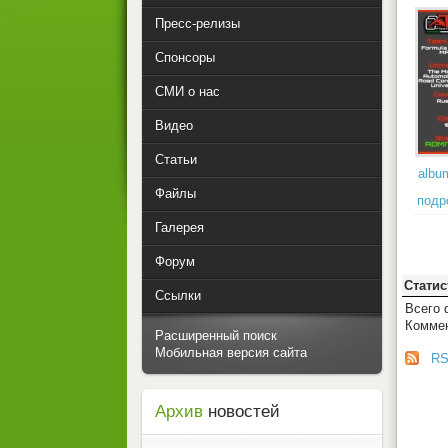
Пресс-релизы
Спонсоры
СМИ о нас
Видео
Статьи
albu
Файлы
подр
Галерея
Форум
Статис
Ссылки
Всего
Коммен
Расширенный поиск
Мобильная версия сайта
RS
Архив
новостей