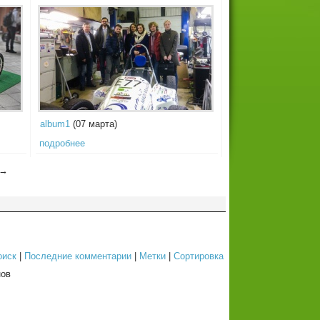
album1
(07 марта)
подробнее
 →
оиск
|
Последние комментарии
|
Метки
|
Сортировка
ов