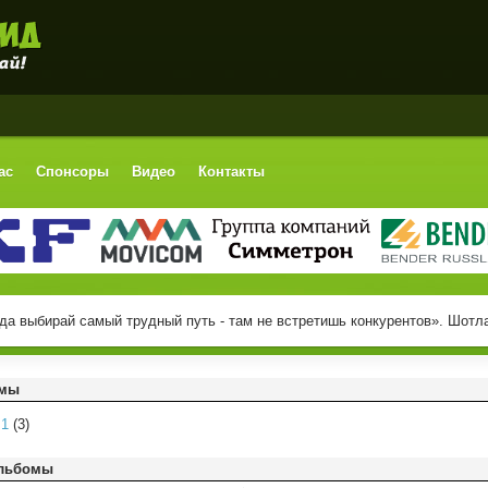
ас
Спонсоры
Видео
Контакты
да выбирай самый трудный путь - там не встретишь конкурентов». Шотл
омы
m1
(3)
льбомы