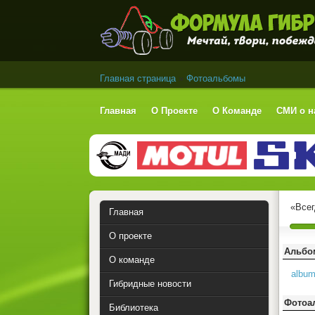
Формула Гибрид
Главная страница
»
Фотоальбомы
Главная
О Проекте
О Команде
СМИ о н
«Всег
Главная
О проекте
Альб
О команде
albu
Гибридные новости
Фотоа
Библиотека