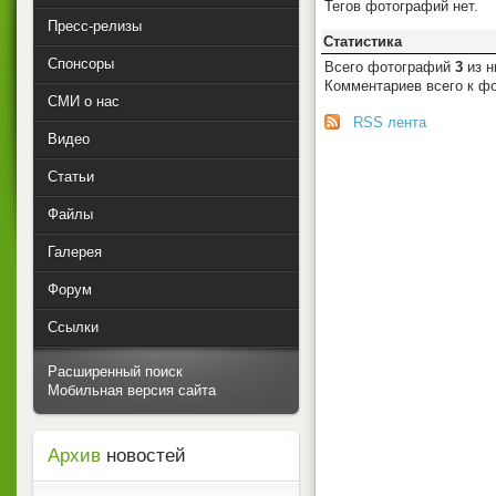
Тегов фотографий нет.
Пресс-релизы
Статистика
Спонсоры
Всего фотографий
3
из н
Комментариев всего к ф
СМИ о нас
RSS лента
Видео
Статьи
Файлы
Галерея
Форум
Ссылки
Расширенный поиск
Мобильная версия сайта
Архив
новостей