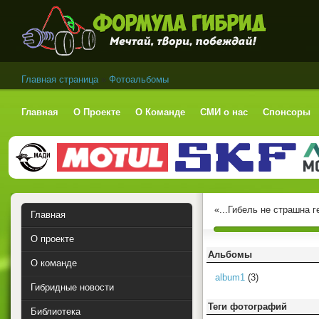
Формула Гибрид
Главная страница
»
Фотоальбомы
Главная
О Проекте
О Команде
СМИ о нас
Спонсоры
«...Гибель не страшна 
Главная
О проекте
Альбомы
О команде
album1
(3)
Гибридные новости
Теги фотографий
Библиотека