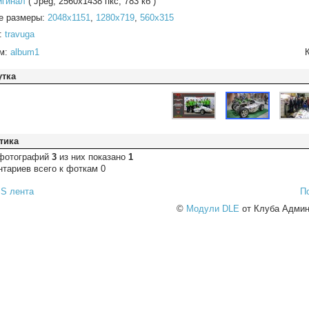
игинал
( Jpeg, 2560x1438 пкс, 783 кб )
е размеры:
2048x1151
,
1280x719
,
560x315
:
travuga
м:
album1
утка
тика
 фотографий
3
из них показано
1
тариев всего к фоткам 0
S лента
П
©
Модули DLE
от Клуба Админ