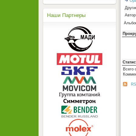
Ор
Други
Наши Партнеры
Автор
Альбо
Прокр
Статис
Всего
Коммен
RS