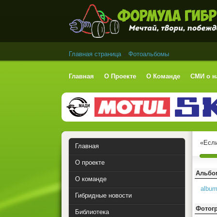
Формула Гибрид
Главная страница
»
Фотоальбомы
Главная
О Проекте
О Команде
СМИ о н
«Если
Главная
О проекте
Альб
О команде
albu
Гибридные новости
Фотог
Библиотека