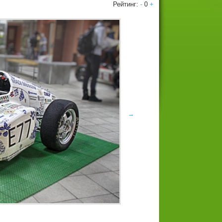
Рейтинг:
-
0
+
→