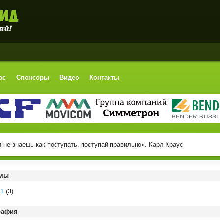
ас
Спонсоры
Видео
Контакты
 не знаешь как поступать, поступай правильно». Карл Краус
омы
m1
(3)
рафия