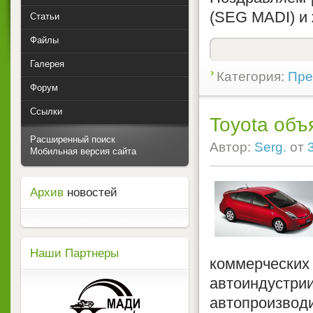
(SEG MADI) и
Статьи
Файлы
Галерея
Категория:
Пре
Форум
Ссылки
Toyota объ
Расширенный поиск
Автор:
Serg.
от
Мобильная версия сайта
Архив
новостей
Наши Партнеры
коммерческих
автоиндус
автопроизвод