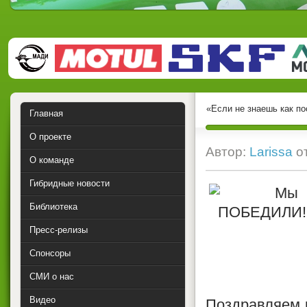
«Если не знаешь как по
Главная
О проекте
Автор:
Larissa
о
О команде
Гибридные новости
Библиотека
Пресс-релизы
Спонсоры
СМИ о нас
Видео
Поздравляем 