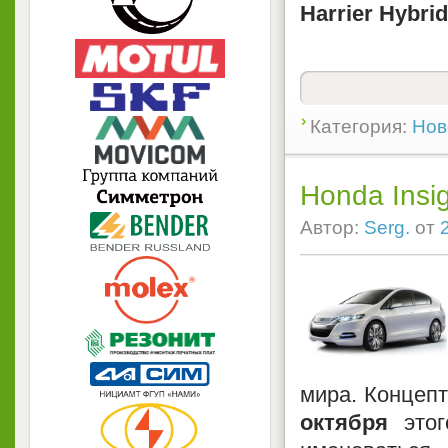
Harrier Hybri
Категория:
Нов
Honda Insi
Автор:
Serg.
от
мира. Концеп
октября
это