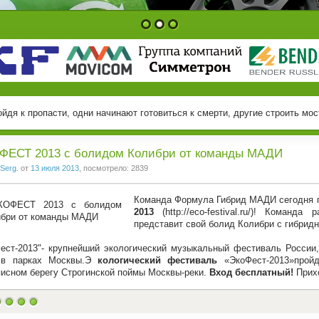
1
2
3
йдя к пропасти, одни начинают готовиться к смерти, другие строить мост
ФЕСТ 2013 c болидом Колибри от команды МАДИ
Serg.
от
13 июля 2013
, посмотрело: 2839
Команда Формула Гибрид МАДИ сегодня 
2013
(http://eco-festival.ru/)! Команд
представит свой болид Колибри с гибрид
ест-2013"- крупнейший экологический музыкальный фестиваль России
 в парках Москвы.Э
кологический фестиваль
«ЭкоФест-2013»про
исном берегу Строгинской поймы Москвы-реки.
Вход бесплатный!
Прих