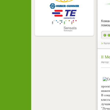
Кома
помощ
Кате
II 
Автор:
проек
инжен
В сек
класс
лучши
"Лучш