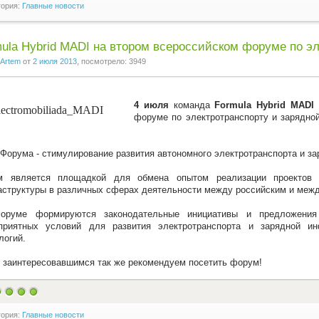
гория:
Главные новости
ula Hybrid MADI на втором всероссийском форуме по э
Artem
от
2 июля 2013
, посмотрело: 3949
4 июля
команда
Formula Hybrid MADI
форуме по электротранспорту и зарядно
Форума - стимулирование развития автономного электротранспорта и за
м является площадкой для обмена опытом реализации проектов 
структуры в различных сферах деятельности между российским и меж
оруме формируются законодательные инициативы и предложения 
оприятных условий для развития электротранспорта и зарядной ин
логий.
заинтересовавшимся так же рекомендуем посетить форум!
гория:
Главные новости