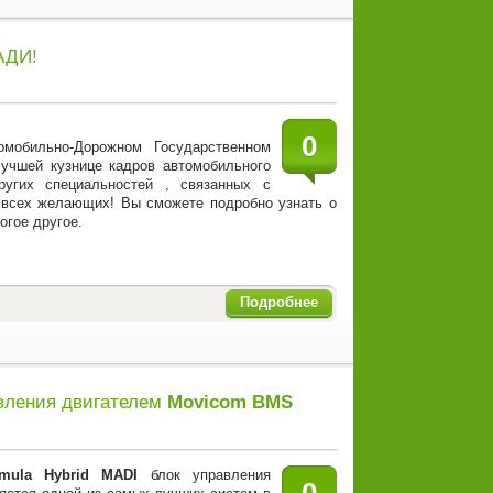
АДИ!
0
мобильно-Дорожном Государственном
лучшей кузнице кадров автомобильного
ругих специальностей , связанных с
я всех желающих! Вы сможете подробно узнать о
огое другое.
Подробнее
вления двигателем
Movicom BMS
mula Hybrid MADI
блок управления
0