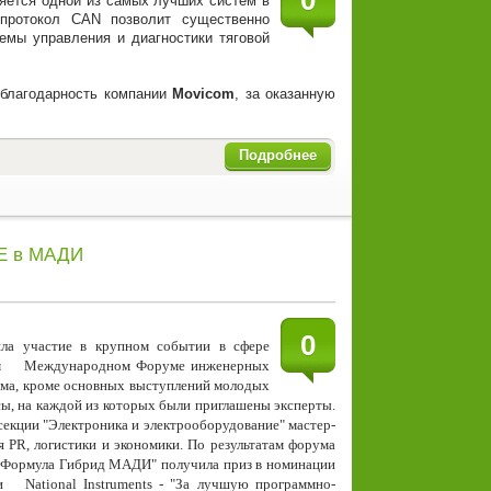
яется одной из самых лучших систем в
протокол CAN позволит существенно
емы управления и диагностики тяговой
 благодарность компании
Movicom
, за оказанную
Подробнее
AE в МАДИ
0
а участие в крупном событии в сфере
м
Международном Форуме инженерных
ума, кроме основных выступлений молодых
ы, на каждой из которых были приглашены эксперты.
секции "Электроника и электрооборудование" мастер-
я PR, логистики и экономики. По результатам форума
 "Формула Гибрид МАДИ" получила приз в номинации
нии
National Instruments - "За лучшую
программно-