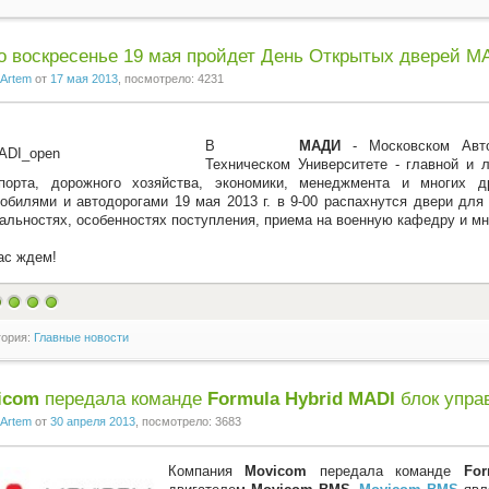
о воскресенье 19 мая пройдет День Открытых дверей М
Artem
от
17 мая 2013
, посмотрело: 4231
В
МАДИ
- Московском Авто
Техническом Университете - главной и 
спорта, дорожного хозяйства, экономики, менеджмента и многих д
обилями и автодорогами 19 мая 2013 г. в 9-00 распахнутся двери дл
альностях, особенностях поступления, приема на военную кафедру и мн
ас ждем!
гория:
Главные новости
icom
передала команде
Formula Hybrid MADI
блок упра
Artem
от
30 апреля 2013
, посмотрело: 3683
Компания
Movicom
передала команде
For