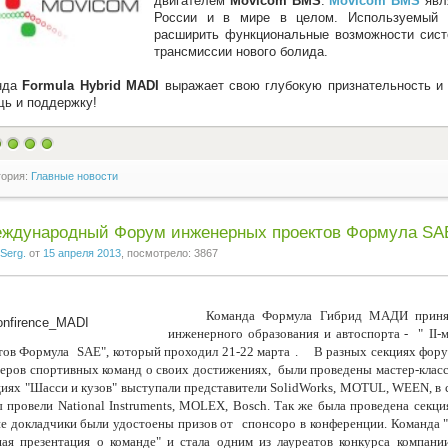
двигателем
Movicom BMS
.
Movicom BMS
явл
России и в мире в целом. Используемый 
расширить функциональные возможности сист
трансмиссии нового болида.
нда
Formula Hybrid MADI
выражает свою глубокую признательность и
ь и поддержку!
гория:
Главные новости
Международный Форум инженерных проектов Формула S
Serg.
от
15 апреля 2013
, посмотрело: 3867
Команда Формула Гибрид МАДИ принял
инженерного образования и автоспорта - "
II-
тов Формула
SAE", который проходил 21-22 марта
.
В разных секциях фор
еров спортивных команд о своих достижениях, были проведены мастер-класс
циях "Шасси и кузов" выступали представители SolidWorks, MOTUL, WEEN, в 
ы провели National Instruments, MOLEX, Bosch. Так же была проведена секци
е докладчики были удостоены призов от
спонсоро
в конференции. Команда
ая презентация о команде" и стала одним из лауреатов конкурса компа