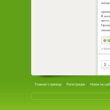
аппар
ориги
В нео
место.
Орган
оказа
Кате
1
.
Главная страница
Регистрация
Новое на сай