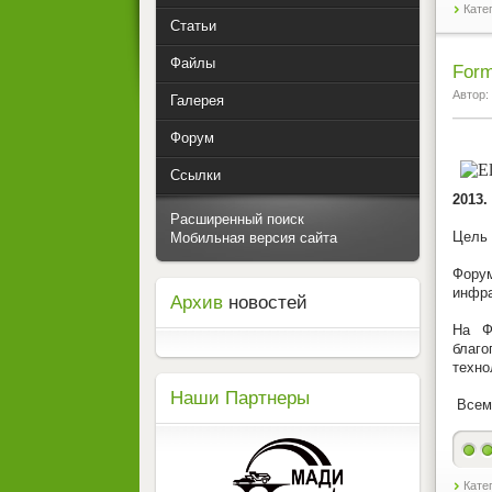
Кате
Статьи
Файлы
Form
Автор:
Галерея
Форум
Ссылки
2013.
Расширенный поиск
Цель 
Мобильная версия сайта
Фору
инфра
Архив
новостей
На Ф
благ
техно
Наши Партнеры
Всем 
Кате