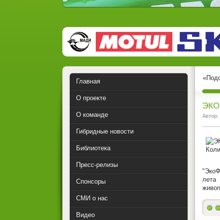
«Подо
Главная
О проекте
ЭКО
О команде
Автор:
Гибридные новости
Библиотека
Пресс-релизы
"ЭкоФ
лета
Спонсоры
живоп
СМИ о нас
Видео