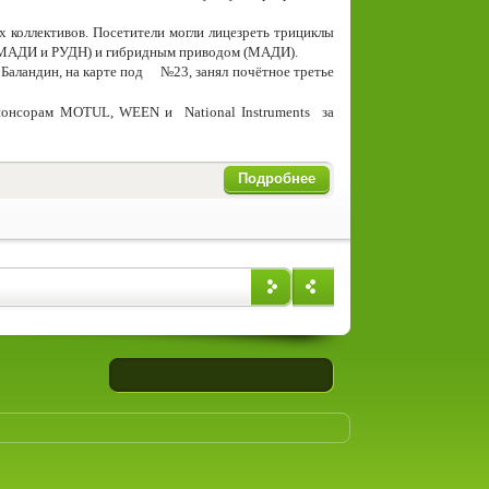
 коллективов. Посетители могли лицезреть трициклы
 МАДИ и РУДН) и гибридным приводом (МАДИ).
Баландин, на карте под
№23, занял почётное третье
 спонсорам MOTUL, WEEN и
National Instruments
за
Подробнее
Впере
Назад
д