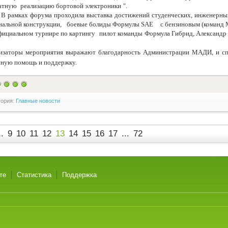
атную
реализацию бортовой электроники
".
В рамках форума проходила выставка достижений студенческих, инженерных
нальной конструкции,
боевые болиды Формулы SAE
с бензиновым (команд
фициальном турнире по картингу
пилот команды Формула Гибрид, Александр 
изаторы мероприятия выражают благодарность Администрации МАДИ, и
нную помощь и поддержку.
гория:
Главные новости
..
9
10
11
12
13
14
15
16
17
...
72
те
Статистика
Поддержка