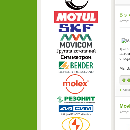
В эт
Автор:
тран
автом
специ
Мы В
Кате
Mov
Автор: