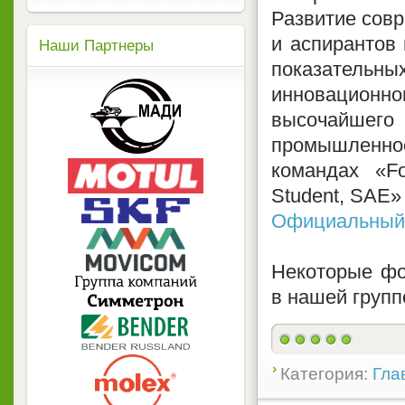
Развитие совр
и аспирантов 
Наши Партнеры
показательн
инновацион
высочайше
промышленнос
командах «F
Student, SAE» 
Официальный 
Некоторые фо
в нашей групп
Категория:
Гла