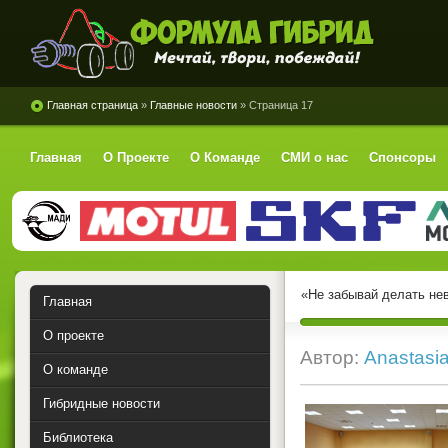
Формула Гибрид
Главная страница
»
Главные новости
» Страница 17
Главная
О Проекте
О Команде
СМИ о нас
Спонсоры
«Не забывай делать не
Главная
О проекте
Автор:
Anastasi
О команде
Гибридные новости
Библиотека