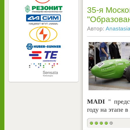
35-я Моск
"Образован
Автор:
Anastasi
MADI
" пред
году на этапе 