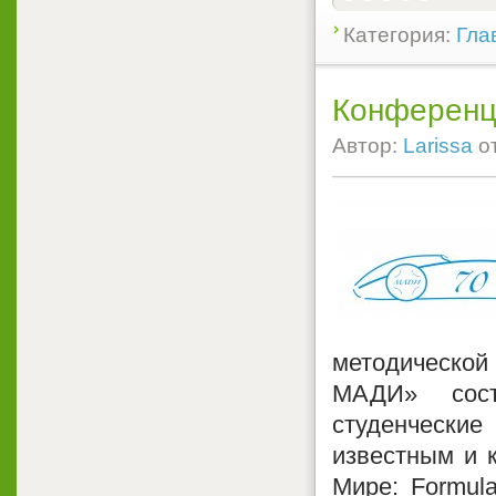
Категория:
Гла
Конферен
Автор:
Larissa
о
методическо
МАДИ» сост
студенчески
известным и 
Мире: Formula