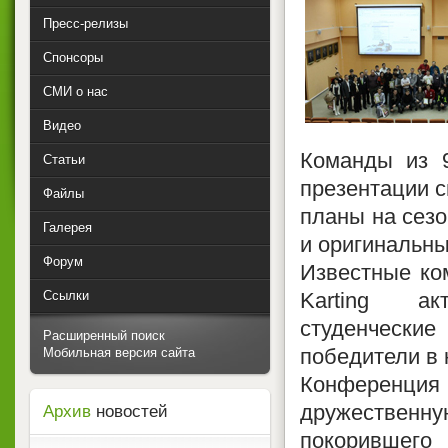
Пресс-релизы
Спонсоры
СМИ о нас
Видео
Команды из 9
Статьи
презентации с
Файлы
планы на сезо
Галерея
и оригинальны
Форум
Известные ко
Ссылки
Karting ак
студенчески
Расширенный поиск
победители в 
Мобильная версия сайта
Конференци
дружественну
Архив
новостей
покорившего