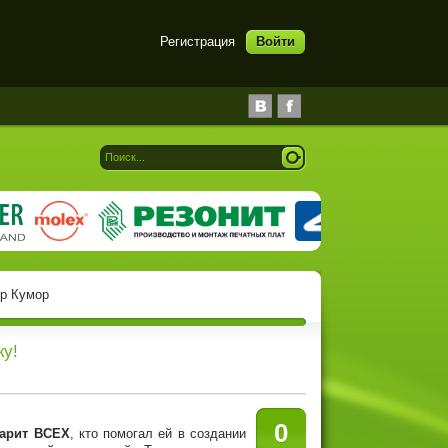
Регистрация
Войти
др Кумор
ку!
0
дарит ВСЕХ
, кто помогал ей в создании