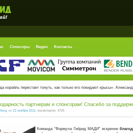
ас
Спонсоры
Видео
Контакты
да корабль перестает тонуть, как только его покидают крысы». Алексан
одарность партнерам и спонсорам! Спасибо за поддерж
Serg.
от
22 ноября 2011
, посмотрело: 4725
Команда "Формула Гибрид МАДИ" искренне
благо