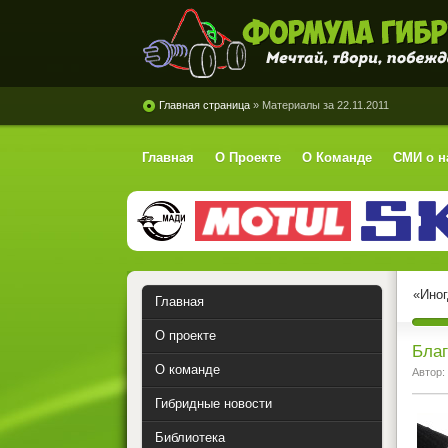
Формула Гибрид
Главная страница
» Материалы за 22.11.2011
Главная
О Проекте
О Команде
СМИ о н
«Иног
Главная
О проекте
Благ
О команде
Автор:
Гибридные новости
Библиотека