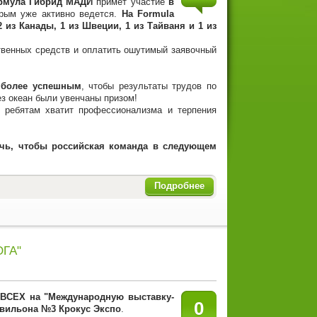
ормула Гибрид МАДИ
примет участие
в
орым уже активно ведется.
На Formula
2 из Канады, 1 из Швеции, 1 из Тайваня и 1 из
ственных средств и оплатить ошутимый заявочный
 более успешным
, чтобы результаты трудов по
з океан были увенчаны призом!
 ребятам хватит профессионализма и терпения
чь, чтобы российская команда в следующем
Подробнее
ОГА"
ВСЕХ на "Международную выставку-
0
вильона
№3 Крокус Экспо
.