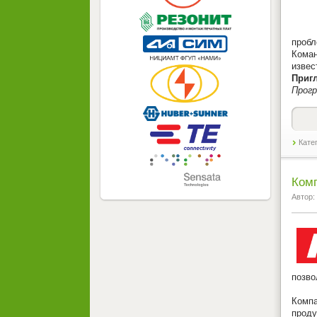
пробл
Коман
извес
Приг
Прог
Кате
Ком
Автор:
позво
Комп
проду