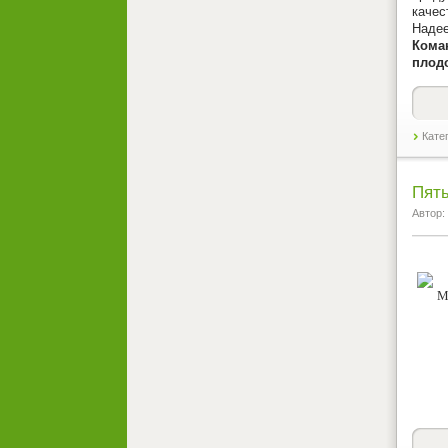
качес
Надее
Кома
плод
Кате
Пяты
Автор: