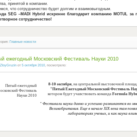
тва, принятой в компании.
мся, что сотрудничество будет долгим и взаимовыгодным.
нда
SEG –MADI Hybrid
искренне благодарит компанию
MOTUL
за 
отворное сотрудничество!
гория:
Главные новости
й ежегодный Московский Фестиваль Науки 2010
ZloyGruzin
от
5 октября 2010
, посмотрело:
8-10 октября
, на центральной выстовочной площа
"Пятый Ежегодный Московский Фестиваль На
котором будет учавствовать команда
Formula Hyb
"
Фестивали науки давно и успешно развиваются во м
Великобритания. Еще в начале XIX века там поня
лабораториях ученых, и как наука влия