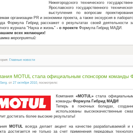
Нижегородского технического государстве
Ярославского государственного техническ
выступления по вопросам проектирования
емам организации PR и экономики проекта, а также экскурсия в лабор
да Формула Гибрид расскажет о результатах своей деятельности з
тного журнала "Наука и жизнь"
- о проекте
Формула Гибрид МАДИ.
лашаем всех желающих!
рамма мероприятий:
гория:
Главные новости
пания MOTUL стала официальным спонсором команды 
Serg.
от
27 октября 2010
, посмотрело:
Компания
«MOTUL»
стала официальным
команды
Формула Гибрид МАДИ
!
Теперь в гоночных болидах, создан
использованы высококачественные сма
лит достигать более высокие результаты!
ания
MOTUL
всегда делает акцент на качестве разрабатываемой и в
кта достигается не только за счет применения передовых технолог