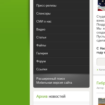
Пресс-релизы
Спонсоры
Студе
взнос
СМИ о нас
Поздр
Мы х
Видео
созда
Пусть
Статьи
сдела
Файлы
С На
году 
Галерея
Форум
Ссылки
Кате
Расширенный поиск
Гиб
Мобильная версия сайта
Автор:
Архив
новостей