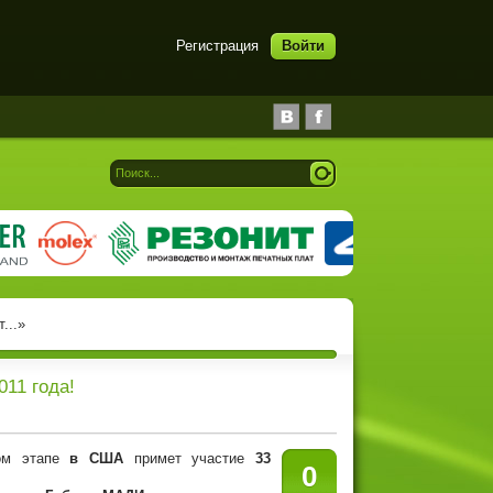
Регистрация
Войти
...»
11 года!
ом этапе
в США
примет участие
33
0