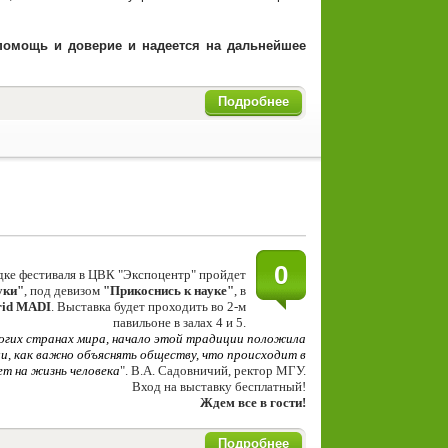
помощь и доверие и надеется на дальнейшее
Подробнее
0
дке фестиваля в
ЦВК "Экспоцентр"
пройдет
уки"
, под девизом
"Прикоснись к науке"
, в
rid MADI
. Выставка будет проходить во 2-м
павильоне в залах 4 и 5.
ногих странах мира, начало этой традиции положила
ли, как важно объяснять обществу, что происходит в
ет на жизнь человека
". В.А. Садовничий, ректор МГУ.
Вход на выставку бесплатный!
Ждем все в гости!
Подробнее