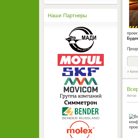
Наши Партнеры
проек
Будем
Прог
Кате
Всер
Автор: