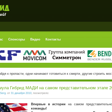
ас
Спонсоры
Видео
Контакты
йдя к пропасти, одни начинают готовиться к смерти, другие строить мост
ула Гибрид МАДИ на самом представительном этапе 20
Serg.
от
31 декабря 2010
, посмотрело:
Впервые в истории
на самом представительн
команды!