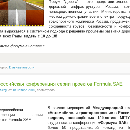
Форум "Дорога" – это представительное
дорожной инфраструктуры России, ко
непосредственном участии Министерства 
местом демонстрации всего спектра продукц
транспортного комплекса России, продвижен
сохранности грузов, безопасности и комф
та выражается в системном подходе к решению проблемы развития дор
 всех Рады видеть с 10 до 18!
рамма форума-выставки:
гория:
Главные новости
оссийская конференция серии проектов Formula SAE
Serg.
от
18 ноября 2010
, посмотрело:
В рамках мероприятий
Международной на
«Автомобиле- и тракторостроение в Росси
кадров», посвящённых 145-летию МГ
студенческая конференция
«Формула SAE» 
более 50 представителей команд из Толь