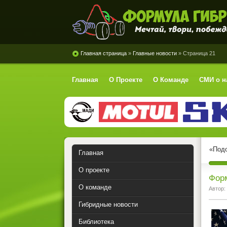
Формула Гибрид
Главная страница
»
Главные новости
» Страница 21
Главная
О Проекте
О Команде
СМИ о н
«Подо
Главная
О проекте
Форм
О команде
Автор:
Гибридные новости
Библиотека