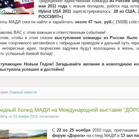
Традиционно единственная команда
из России Ф
мае 2011 года
с новым болидом, работа над кот
Hybrid USA 2011
зарегистрировалось:
28 из США, 
РОССИИ!!!=)
нты МАДИ смогли найти и заработать
около 47 тыс. руб.
( 1500$) соб
.
авляю ВАС с этим важным и ответственным событием!
отим, чтобы в этом сезоне
выступление команды из России было
нию спортивного автомобиля с гибридным приводом и дальний путь чере
 интересные идеи, творческие задумки будут воплощены в жизнь, а
ть успешный боевой болид!
ступающим Новым Годом! Загадывайте желание в новогоднюю но
выступила успешно и достойно!
гория:
Главные новости
ридный болид МАДИ на Международной выставке "ДОР
Serg.
от
21 ноября 2010
, посмотрело:
C
22 по 25 ноября
2010 года, приглашаем
форум «Дорога»
на стенд МАДИ в
13 зал
па