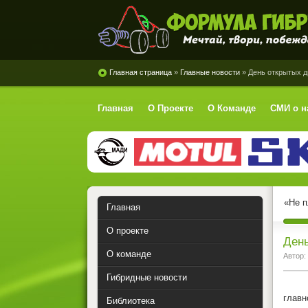
Формула Гибрид
Главная страница
»
Главные новости
» День открытых д
Главная
О Проекте
О Команде
СМИ о н
«Не п
Главная
О проекте
День
О команде
Автор:
Гибридные новости
В МАД
главн
Библиотека