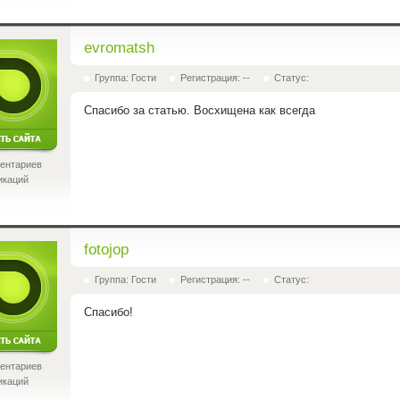
evromatsh
Группа: Гости
Регистрация: --
Статус:
Спасибо за статью. Восхищена как всегда
ентариев
икаций
fotojop
Группа: Гости
Регистрация: --
Статус:
Спасибо!
ентариев
икаций