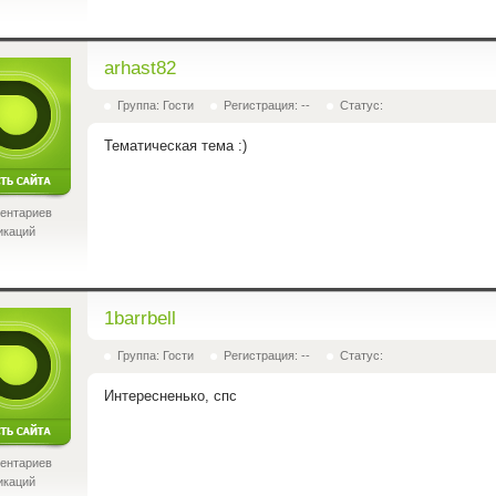
arhast82
Группа: Гости
Регистрация: --
Статус:
Тематическая тема
:)
ентариев
икаций
1barrbell
Группа: Гости
Регистрация: --
Статус:
Интересненько,
спс
ентариев
икаций