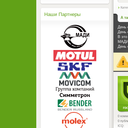
Кате
Наши Партнеры
А т
День 
День 
В это
МАДИ 
День 
<
0 комм
0 публ
ICQ: