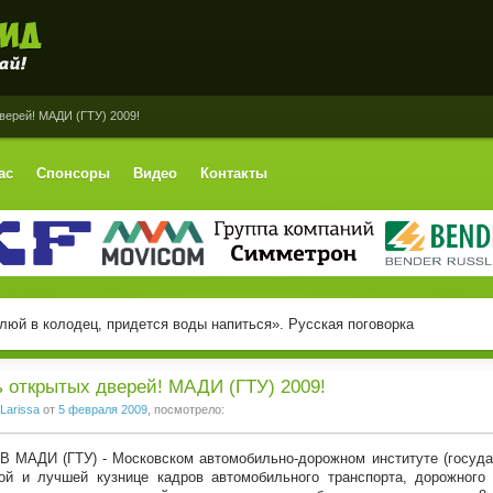
верей! МАДИ (ГТУ) 2009!
ас
Спонсоры
Видео
Контакты
люй в колодец, придется воды напиться». Русская поговорка
 открытых дверей! МАДИ (ГТУ) 2009!
Larissa
от
5 февраля 2009
, посмотрело:
И (ГТУ) - Московском автомобильно-дорожном институте (государс
ой и лучшей кузнице кадров автомобильного транспорта, дорожного