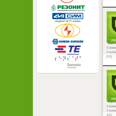
<
0 комм
0 публ
ICQ:
<
0 комм
0 публ
ICQ: