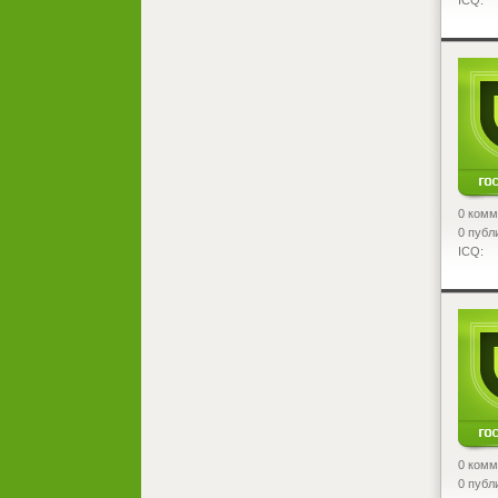
<
0 комм
0 публ
ICQ:
<
0 комм
0 публ