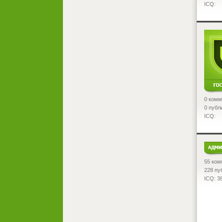
ICQ:
<
0 комм
0 публ
ICQ:
<
55 ком
228 пу
ICQ: 3