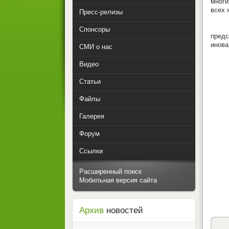
многи
всех
Пресс-релизы
В во
Спонсоры
предс
инова
СМИ о нас
Видео
Статьи
Файлы
Галерея
Форум
Ссылки
Расширенный поиск
Мобильная версия сайта
Архив
новостей