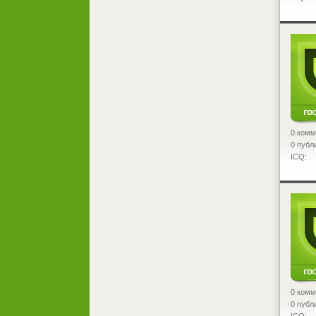
<
0 комм
0 публ
ICQ:
<
0 комм
0 публ
ICQ: