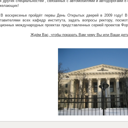
х других специальностей , связанных с автомобилями и автодорогами 8
 желающих!
скресенье пройдёт первы День Открытых дверей в 2009 году! В 
тавителями всех кафедр института, задать вопросы ректору, посмо
ционных международных проектах представленных серией проектов Фор
Ждём Вас, чтобы показать Вам чему Вы или Ваши дети