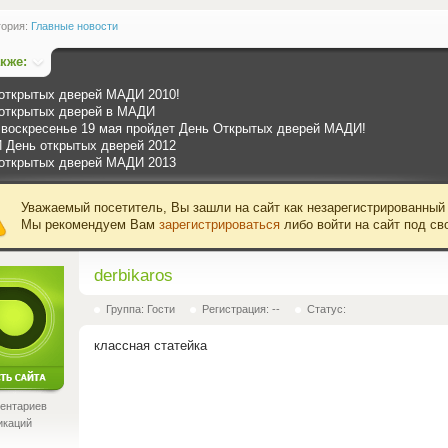
гория:
Главные новости
акже:
открытых дверей МАДИ 2010!
открытых дверей в МАДИ
 воскресенье 19 мая пройдет День Открытых дверей МАДИ!
День открытых дверей 2012
открытых дверей МАДИ 2013
Уважаемый посетитель, Вы зашли на сайт как незарегистрированный
Мы рекомендуем Вам
зарегистрироваться
либо войти на сайт под св
derbikaros
Группа: Гости
Регистрация: --
Статус:
классная статейка
ентариев
икаций