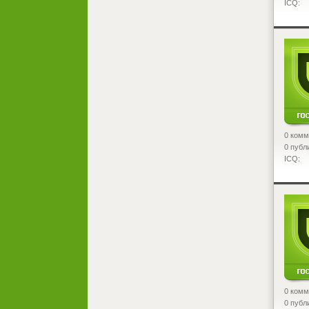
ICQ:
<
0 комм
0 публ
ICQ:
<
0 комм
0 публ