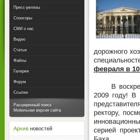
Пресс-релизы
Спонсоры
СМИ о нас
Видео
Статьи
дорожного хоз
специальност
Файлы
февраля в 10
Галерея
Форум
В воскресен
Ссылки
2009 году! В
представите
Расширенный поиск
Мобильная версия сайта
ректору, посм
инновационн
Архив
новостей
серией проек
Баха.