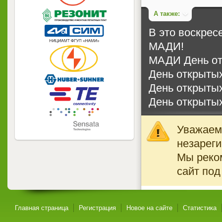
А также:
В это воскрес
МАДИ!
МАДИ День от
День открыты
День открыты
День открыты
Уважаемы
незареги
Мы реко
сайт под
Главная страница
Регистрация
Новое на сайте
Статистика