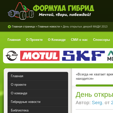
Формула Гибрид
Главная страница
»
Главные новости
» День открытых дверей МАДИ 2013
Главная
О Проекте
О Команде
СМИ о нас
Спонсоры
«Всегда не хватает вре
Главная
находится»
О проекте
День откр
О команде
Гибридные новости
Автор:
Serg.
от
Библиотека