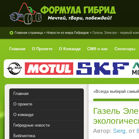
Формула Гибрид
Главная страница
»
Новости из мира Гибридов
» Газель Электро - первый ко
Главная
О Проекте
О Команде
СМИ о нас
Спонсоры
«Всегда выбирай самый 
Главная
О проекте
Газель Эле
О команде
экологичес
Гибридные новости
Автор:
Serg.
от
Библиотека