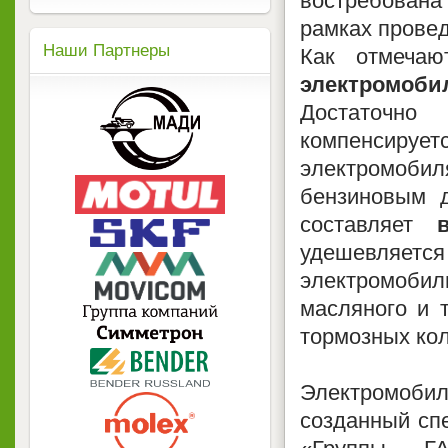
востребована
рамках прове
Наши Партнеры
Как отмеча
электромо
Достаточно
компенсиру
электромоб
бензиновым д
составляет
удешевляетс
электромоб
масляного и 
тормозных кол
Электромоби
созданный сп