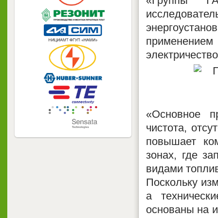
«Группы Г
исследова
энергоустан
применением 
электричество
«Основное п
чистота, отсу
повышает ко
зонах, где з
видами топлив
Поскольку из
а техническ
основаны на 