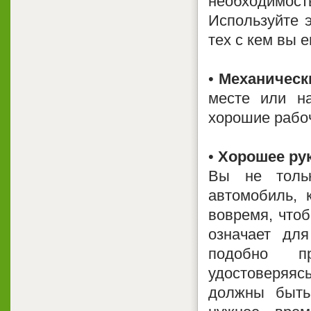
необходимос
Используйте э
тех с кем вы е
•
Механически
месте или н
хорошие рабо
•
Хорошее рук
Вы не толь
автомобиль, 
вовремя, что
означает дл
подобно пр
удостоверяя
должны быть