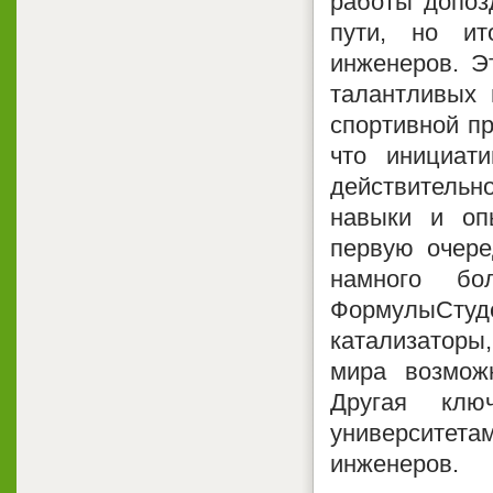
работы допоз
пути, но ит
инженеров. Э
талантливых 
спортивной п
что инициат
действитель
навыки и опы
первую очере
намного бо
ФормулыСтуд
катализаторы
мира возможн
Другая клю
университета
инженеров.