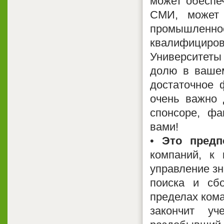
может обеспе
СМИ, может 
промышленн
квалифициро
Университеты
долю в вашем
достаточное 
очень важно 
спонсоре, ф
вами!
•
Это предп
компаний, к
управление зн
поиска и сб
пределах кома
закончит уч