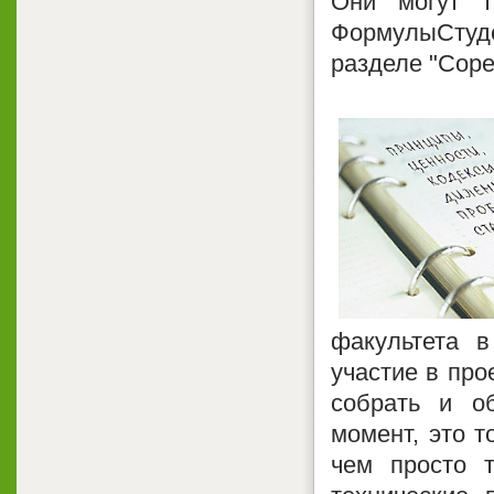
Они могут т
ФормулыСтуд
разделе "Соре
факультета в
участие в про
собрать и о
момент, это т
чем просто т