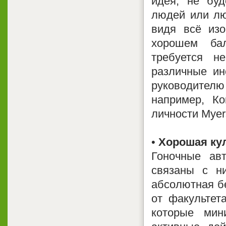
идея, не буд
людей или лю
видя всё из
хорошем ба
требуется н
различные ин
руководител
например, К
личности Myer
•
Хорошая кул
Гоночные ав
связаны с н
абсолютная бе
от факультет
которые мин