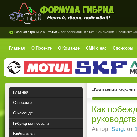
Формула Гибрид
Главная страница
»
Статьи
» Как побеждать и стать Чемпионом. Практическо
Главная
О Проекте
О Команде
СМИ о нас
Спонсоры
«Все великие открытия
Главная
О проекте
Как побежд
О команде
руководств
Гибридные новости
Автор:
Serg.
от
Библиотека