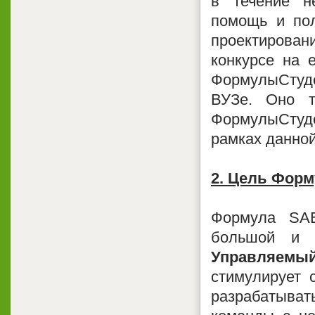
в течение не
помощь и пол
проектировани
конкурсе на 
ФормулыСтуден
ВУЗе. Оно т
ФормулыСтуде
рамках данной
2. Цель Фор
Формула SAE
большой и 
Управляемы
стимулирует с
разрабатывать