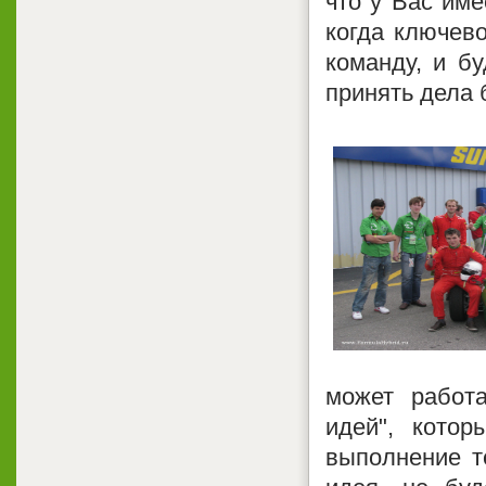
что у Вас им
когда ключево
команду, и б
принять дела 
может работ
идей", котор
выполнение т