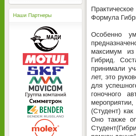
Практическо
Наши Партнеры
Формула Гибр
Особенно ум
предназначе
максимум из
Гибрид. Сост
принимали уч
лет, это руко
для успешног
гоночного а
мероприяти
(Студент) как
Оно также о
Студент(Гибри