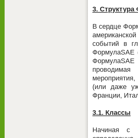
3. Структура
В сердце Форм
американско
событий в г
ФормулаSAE (
ФормулаSAE
проводимая
мероприятия,
(или даже уж
Франции, Итал
3.1. Классы
Начиная с 