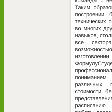
команды с н
Таким образ
построении 
технических о
во многих дру
навыков, стол
все сектор
возможност
изготовлении
ФормулуСт
профессионал
пониманием
различных п
стоимости, бе
представление
расписанию.