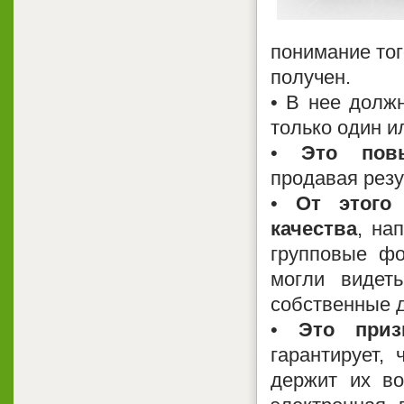
понимание тог
получен.
• В нее долж
только один и
•
Это пов
продавая резу
•
От этого
качества
, на
групповые фо
могли видет
собственные д
•
Это приз
гарантирует,
держит их в