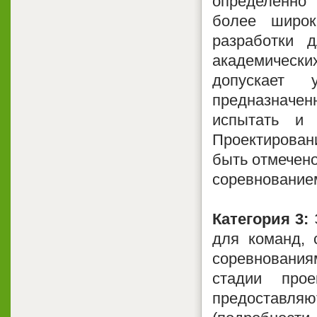
определенно
более широк
разработки 
академически
допускает 
предназначе
испытать и 
Проектировани
быть отмечено
соревнованием
Категория 3:
Э
для команд, 
соревнования
стадии про
предоставля