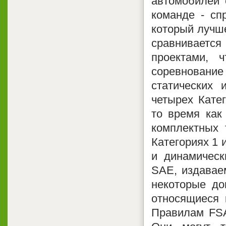
автомобилей 
команде - спр
который лучше
сравниваетс
проектами, 
соревновани
статических 
четырех Катег
то время как
комплектных 
Категориях 1 
и динамическ
SAE, издавае
некоторые до
относящиеся 
Правилам FSA