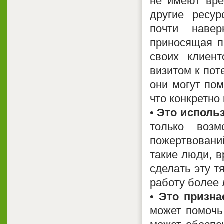
не имеют вре
другие ресу
почти наве
приносящая п
своих клиен
визитом к пот
они могут пом
что конкретно
•
Это исполь
только возм
пожертвований
такие люди, 
сделать эту т
работу более 
•
Это призна
может помочь 