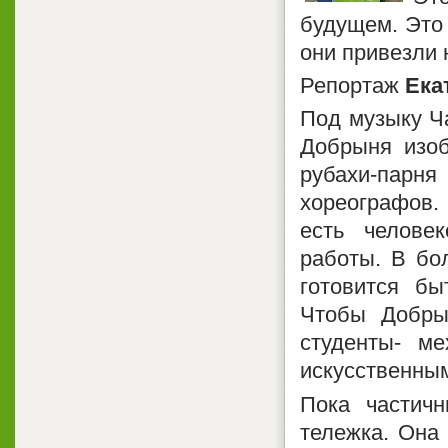
будущем. Это 
они привезли 
Репортаж
Ека
Под музыку Ча
Добрыня изо
рубахи-парн
хореографов.
есть челове
работы. В бо
готовится бы
Чтобы Добры
студенты- м
искусственны
Пока частич
тележка. Она