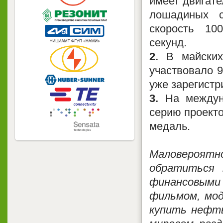
имеет двигат
лошадиных 
скорость 10
секунд.
2.
В майских 
участвовало 9
уже зарегистр
3.
На междуна
серию проект
медаль.
Маловероятн
обратиться 
финансовыми 
фильмом, мод
купить нефть