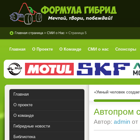
Формула Гибрид
Главная страница
»
СМИ о Нас
» Страница 5
Главная
О Проекте
О Команде
СМИ о нас
Спонсоры
«Умный человек создае
Главная
О проекте
Автопром 
О команде
Автор:
admin
от
Гибридные новости
Библиотека