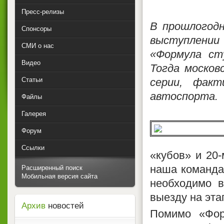
Пресс-релизы
В прошлогод
Спонсоры
выступлении
СМИ о нас
«Формула ст
Видео
Тогда москов
Статьи
серии, факт
автоспорта.
Файлы
Галерея
Форум
Ссылки
«кубов» и 20
наша команда 
Расширенный поиск
Мобильная версия сайта
необходимо в
выезду на эта
Архив
новостей
Помимо «Фор