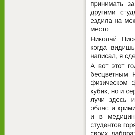
принимать з
другими студ
ездила на ме
место.
Николай Пис
когда видишь
написал, я сде
А вот этот г
бесцветным. Н
физическом 
кубик, но и с
лучи здесь 
области крим
и в медицин
студентов гор
своих лабора