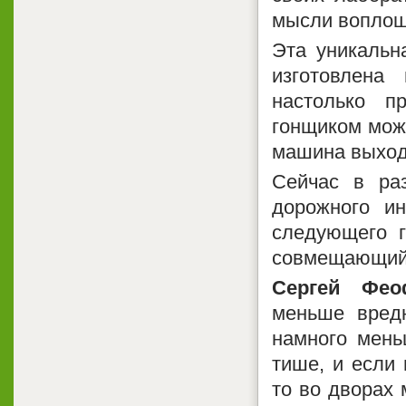
мысли воплоща
Эта уникальн
изготовлена
настолько п
гонщиком може
машина выход
Сейчас в раз
дорожного и
следующего г
совмещающий 
Сергей Фео
меньше вред
намного мень
тише, и если 
то во дворах 