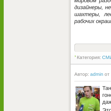
мировом разд
дизайнеры, н
шахтеры, ле
рабочих окраи
Категория:
СМИ
Автор:
admin
от
Та
гон
да
Это