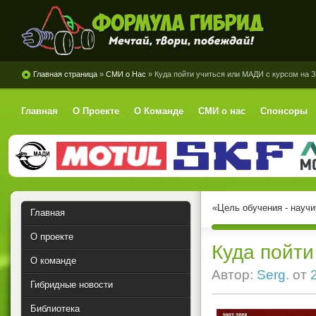
Формула Гибрид
Главная страница
»
СМИ о Нас
» Куда пойти учиться или МАДИ с курсом на 
Главная
О Проекте
О Команде
СМИ о нас
Спонсоры
«Цель обучения - научи
Главная
О проекте
Куда пойти
О команде
Автор:
Serg.
от
Гибридные новости
Библиотека