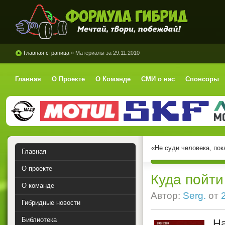
Формула Гибрид
Главная страница
» Материалы за 29.11.2010
Главная
О Проекте
О Команде
СМИ о нас
Спонсоры
«Не суди человека, пок
Главная
О проекте
Куда пойти
О команде
Автор:
Serg.
от
Гибридные новости
Библиотека
Н