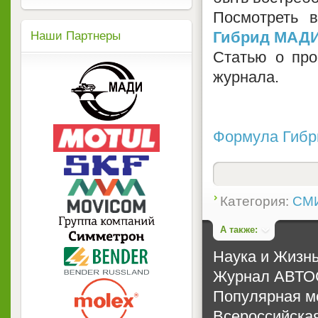
Посмотреть 
Гибрид МАД
Наши Партнеры
Статью о про
журнала.
Формула Гибр
Категория:
СМИ
А также:
Наука и Жизн
Журнал АВТОС
Популярная м
Всероссийска