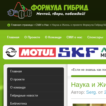
Формула Гибрид
Главная страница
»
СМИ о Нас
» Наука и Жизнь о проекте Формула Гибрид 
Главная
О Проекте
О Команде
СМИ о нас
Спонсоры
«Если не знаешь как по
Главная
О проекте
Наука и Ж
О команде
Автор:
Serg.
от
Гибридные новости
Библиотека