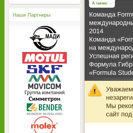
А также:
Команда Formu
Наши Партнеры
международный 
2014
Команда «Form
на междунаро
Успешная рег
Формула Гиб
«Formula Stude
Уважаемы
незареги
Мы реко
сайт под