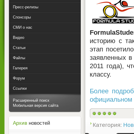
Пресс-релизы
Спонсоры
СМИ о нас
FormulaStude
Видео
историю с так
Статьи
этап посетил
заявленных в
Файлы
2011 года), ч
Галерея
классу.
Форум
Ссылки
Более подроб
официальном 
Расширенный поиск
Мобильная версия сайта
Архив
новостей
Категория:
Нов