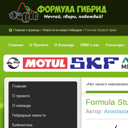
Формула Гибрид
Главная страница
»
Новости из мира Гибридов
» Formula Student Spain
Главная
О Проекте
О Команде
СМИ о нас
Спонсоры
«Нет ничего невозможно
Главная
О проекте
Formula St
О команде
Автор:
Anastasi
Гибридные новости
Библиотека