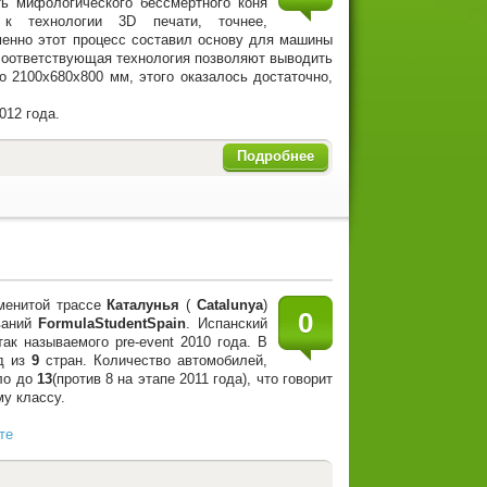
ть мифологического бессмертного коня
 к технологии 3D печати, точнее,
менно этот процесс составил основу для машины
и соответствующая технология позволяют выводить
 2100x680x800 мм, этого оказалось достаточно,
12 года.
Подробнее
менитой трассе
Каталунья
(
Catalunya
)
0
ваний
FormulaStudentSpain
. Испанский
ак называемого pre-event 2010 года. В
д из
9
стран. Количество автомобилей,
ло до
13
(против 8 на этапе 2011 года), что говорит
у классу.
те