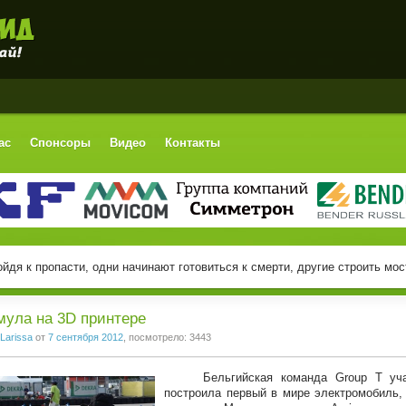
ас
Спонсоры
Видео
Контакты
йдя к пропасти, одни начинают готовиться к смерти, другие строить мост
ула на 3D принтере
Larissa
от
7 сентября 2012
, посмотрело: 3443
Бельгийская команда Group T участ
построила первый в мире электромобиль, 