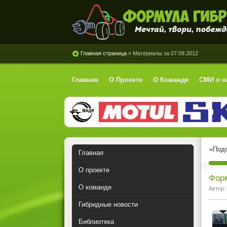
Формула Гибрид
Главная страница
» Материалы за 07.09.2012
Главная
О Проекте
О Команде
СМИ о н
«Подо
Главная
О проекте
Форм
О команде
Автор:
Гибридные новости
Библиотека