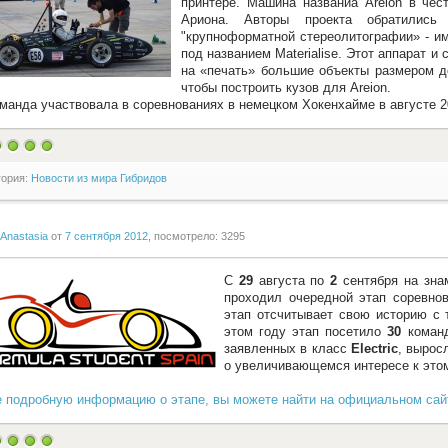
принтере. Машина названиа Areion в чес
Ариона. Авторы проекта обратились
"крупноформатной стереолитографии» - и
под названием Materialise. Этот аппарат 
на «печать» большие объекты размером до
чтобы построить кузов для Areion.
да участвовала в соревнованиях в немецком Хокенхайме в августе 20
гория:
Новости из мира Гибридов
Anastasia
от
7 сентября 2012
, посмотрело: 3295
С
29
августа по
2
сентября на зна
проходил очередной этап соревно
этап отсчитывает свою историю с т
этом году этап посетило
30
коман
заявленных в класс
Electric
, вырос
о увеличивающемся интересе к этом
 подробную информацию о этапе, вы можете найти на официальном сай