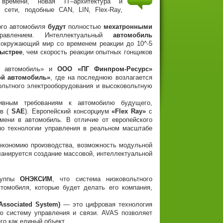
времени, новая IT–архитектура и
 сети, подобные CAN, LIN, Flex-Ray,
ого автомобиля
будут
полностью
мехатронными
равлением. Интеллектуальный
автомобиль
окружающий мир со временем реакции до 10^-5
быстрее
, чем скорость реакции опытных гонщиков
й автомобиль» и
ООО «ПГ Финпром-Ресурс»
ой автомобиль»
, где на последнюю возлагается
ольтного электрооборудования и высоковольтную
тивным требованиям к автомобилю будущего,
ов (
SAE
). Европейский консорциум
«Flex Ray»
с
мени в автомобиль. В отличие от европейского
о технологии управления в реальном масштабе
 экономию производства, возможность модульной
ланируется создание массовой, интеллектуальной
руппы
ОНЭКСИМ
, что система низковольтного
томобиля, которые будет делать его компания,
 Associated System)
— это цифровая технология
 систему управления и связи. AVAS позволяет
го как единый объект