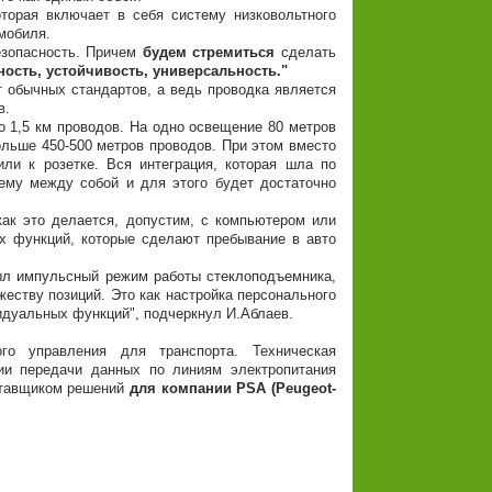
торая включает в себя систему низковольтного
мобиля.
езопасность. Причем
будем стремиться
сделать
ость, устойчивость, универсальность."
т обычных стандартов, а ведь проводка является
в.
о 1,5 км проводов. На одно освещение 80 метров
ольше 450-500 метров проводов. При этом вместо
ли к розетке. Вся интеграция, которая шла по
ему между собой и для этого будет достаточно
как это делается, допустим, с компьютером или
х функций, которые сделают пребывание в авто
был импульсный режим работы стеклоподъемника,
жеству позиций. Это как настройка персонального
идуальных функций", подчеркнул И.Аблаев.
ого управления для транспорта. Техническая
ии передачи данных по линиям электропитания
оставщиком решений
для компании PSA (Peugeot-