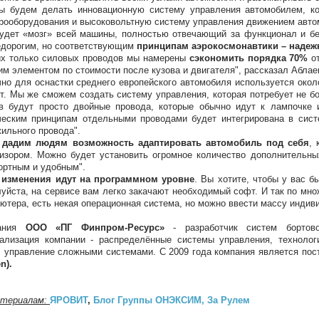
ы будем делать инновационную систему управления автомобилем, ко
рооборудования и высоковольтную систему управления движением авто
удет «мозг» всей машины, полностью отвечающий за функционал и б
едорогим, но соответствующим
принципам аэрокосмонавтики – надежн
х только силовых проводов мы намерены
сэкономить порядка 70%
о
им элементом по стоимости после кузова и двигателя", рассказал Аблае
но для оснастки среднего европейского автомобиля используется окол
т. Мы же сможем создать систему управления, которая потребует не б
в будут просто двойные провода, которые обычно идут к лампочке и
еским принципам отдельными проводами будет интегрирована в сист
ильного провода".
дадим людям возможность адаптировать автомобиль под себя
, 
изором. Можно будет установить огромное количество дополнительны
ртным и удобным".
 изменения идут на программном уровне
. Вы хотите, чтобы у вас 
уйста, на сервисе вам легко закачают необходимый софт. И так по мно
ютера, есть некая операционная система, но можно ввести массу индив
ания
ООО «ПГ Финпром-Ресурс»
- разработчик систем бортов
ализация компании - распределённые системы управления, технолог
, управление сложными системами. С 2009 года компания является п
n).
атериалам:
ЯРОВИТ
,
Блог Группы ОНЭКСИМ,
За Рулем