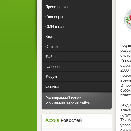
Пресс-релизы
Спонсоры
СМИ о нас
Видео
подпи
Статьи
разра
систе
Файлы
Инно
сфор
Галерея
2000 
подх
Форум
време
В про
Ссылки
сборк
платф
Расширенный поиск
Мобильная версия сайта
Генд
элект
будут
Архив
новостей
Техно
управ
синхр