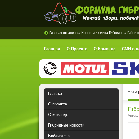
Формула Гибрид
Главная страница
»
Новости из мира Гибридов
» Гибрид
Главная
О Проекте
О Команде
СМИ о н
«Кто 
Главная
О проекте
Гибр
О команде
Автор:
Гибридные новости
Библиотека