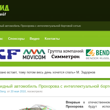
ный автомобиль Прохорова с интеллектуальной бортовой сетью
ас
Спонсоры
Видео
Контакты
рано встает, тому потом весь день хочется спать» М. Задорнов
идный автомобиль Прохорова с интеллектуальной борт
Serg.
от
20 мая 2010
, посмотрело:
Впервые
в отечественн
Прохорова
будут исполь