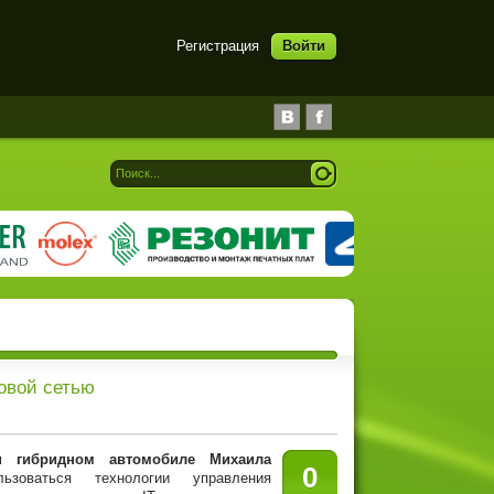
Регистрация
Войти
овой сетью
ом
гибридном автомобиле Михаила
0
зоваться технологии управления