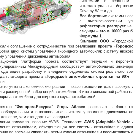
системами в реальном 
интеллектуальные бортовые
Drive-by-Wire и др.
Все бортовые
системы нов
с высокоскоростным уп
рефлекторно реагирует
на 
секунды –
это в 10000 раз 
Формулы 1
.
Компании ООО «Городско
сали соглашение о сотрудничестве при реализации проекта
«Городск
ботка двух систем управления гибридного автомобиля: систему низков
му управления движением автомобиля.
вационная платформа проекта соответствует текущим и перспек
мулированным Международным сообществом автомобильных инженер
года ведёт разработку и внедрение отдельных систем реального вре
ода платформа проекта
«Городской автомобиль» строится на 90%
п
ни.
екте учтены экономические реалии - новые технологии дают высокую
и и расширенный набор опций автомобиля. В итоге совместной работы п
ормы автомобиля для широкого круга потребителей.
иректор
"Финпром-Ресурса" Игорь Аблаев
рассказал в блоге г
рооборудования и высоковольтная система управления движением ав
 дешевле, чем стандартные западные.
логия получила название AVAS. Технология
AVAS (Adaptable Vehicle
ления автомобилем, объединяющая все системы автомобиля в единую
онно во времени управлять всеми узлами автомобиля и рассматривать е