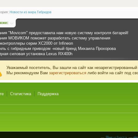
гория:
Новости из мира Гибридов
акже:
ния "Movicom" предоставила нам новую систему контроля батарей!
ния МОВИКОМ поможет разработать систему управления
контроллеры серии XC2000 от Infineon
иль с гибридным приводом -новый бренд Михаила Прохорова
дная силовая установка Lexus RХ400h
Уважаемый посетитель, Вы зашли на сайт как незарегистрированный
Мы рекомендуем Вам
зарегистрироваться
либо войти на сайт под св
те
Статистика
Поддержка