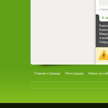
Кате
А т
Компа
Компа
Микро
ё-моб
Гибри
Главная страница
Регистрация
Новое на сай