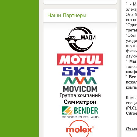
" - М
элект
Это б
Наши Партнеры
его н
"Одни
треть
"Обыч
уходи
жгуто
физич
двухж
"
Мы 
телев
комфо
"
Все
пожал
компь
Комп
специ
(PLC)
Citroe
По м