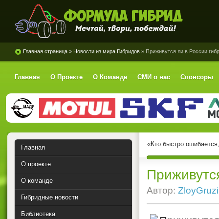
Формула Гибрид
Главная страница
»
Новости из мира Гибридов
» Приживутся ли в России гиб
Главная
О Проекте
О Команде
СМИ о нас
Спонсоры
«Кто быстро ошибается
Главная
О проекте
Приживутся
О команде
Автор:
ZloyGruz
Гибридные новости
Библиотека