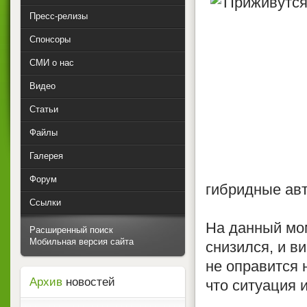
Пресс-релизы
Спонсоры
СМИ о нас
Видео
Статьи
Файлы
Галерея
Форум
гибридные ав
Ссылки
На данный мо
Расширенный поиск
Мобильная версия сайта
снизился, и в
не оправится 
Архив
новостей
что ситуация 