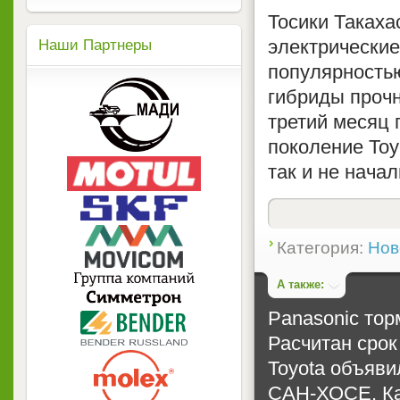
Тосики Такаха
электрически
Наши Партнеры
популярностью
гибриды прочн
третий месяц 
поколение Toy
так и не начал
Категория:
Нов
А также:
Panasonic тор
Расчитан срок
Toyota объяви
САН-ХОСЕ, Ка