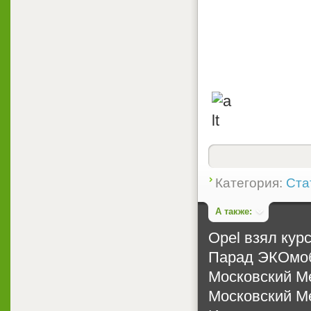
Категория:
Ста
А также:
Opel взял кур
Парад ЭКОмоб
Московский М
Московский М