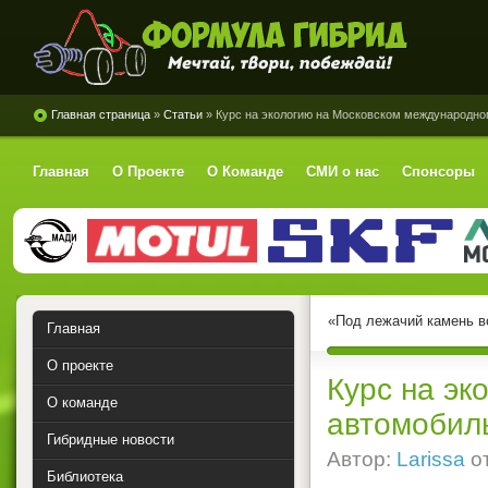
Формула Гибрид
Главная страница
»
Статьи
» Курс на экологию на Московском международно
Главная
О Проекте
О Команде
СМИ о нас
Спонсоры
«Под лежачий камень во
Главная
О проекте
Курс на эк
О команде
автомобил
Гибридные новости
Автор:
Larissa
о
Библиотека