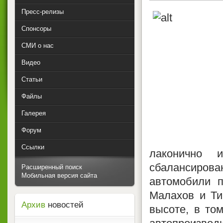
Пресс-релизы
Спонсоры
СМИ о нас
Видео
Статьи
Файлы
Галерея
Форум
Ссылки
лаконично и
сбалансирова
Расширенный поиск
Мобильная версия сайта
автомобили п
Малахов и Ти
Архив
новостей
высоте, в то