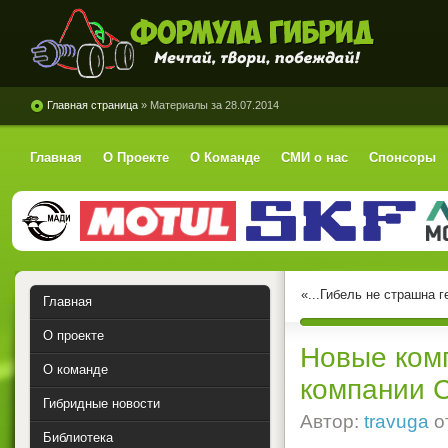
Формула Гибрид
Главная страница
» Материалы за 28.07.2014
Главная
О Проекте
О Команде
СМИ о нас
Спонсоры
«...Гибель не страшна 
Главная
О проекте
Новые комп
О команде
компании 
Гибридные новости
Автор:
travuga
о
Библиотека