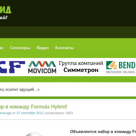
ас
Спонсоры
Видео
Контакты
гу осилит идущий...»
р в команду Formula Hybrid!
travuga
от
27 сентября 2012
, посмотрело: 2603
Объявляется набор в команду Fo