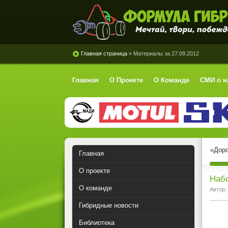
Формула Гибрид
Главная страница
» Материалы за 27.09.2012
Главная
О Проекте
О Команде
СМИ о н
«Доро
Главная
О проекте
Набо
О команде
Автор:
Гибридные новости
Библиотека