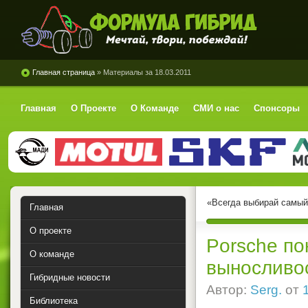
Формула Гибрид
Главная страница
» Материалы за 18.03.2011
Главная
О Проекте
О Команде
СМИ о нас
Спонсоры
«Всегда выбирай самый 
Главная
О проекте
Porsche по
О команде
выносливо
Гибридные новости
Автор:
Serg.
от
Библиотека