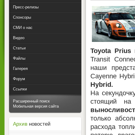
Пресс-релизы
Спонсоры
СМИ о нас
Видео
Статьи
Toyota Prius
и
Transit Conne
Файлы
наши предст
Галерея
Cayenne Hybr
Форум
Hybrid.
Ссылки
На секундочк
стоящий на
Расширенный поиск
Мобильная версия сайта
выносливост
только абсол
Архив
новостей
расхода топл