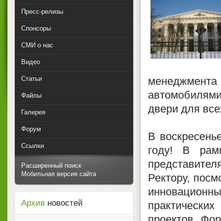
Пресс-релизы
Спонсоры
СМИ о нас
Видео
Статьи
менеджмента 
автомобилям
Файлы
двери для вс
Галерея
Форум
В воскресень
Ссылки
году! В рам
представите
Расширенный поиск
Мобильная версия сайта
Ректору, посм
инновационн
Архив
новостей
практических
проектов Фо