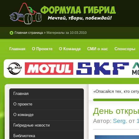
Формула Гибрид
Главная страница
» Материалы за 10.03.2010
Главная
О Проекте
О Команде
СМИ о нас
Спонсоры
«Опасайся тех, кто сет
Главная
О проекте
День откр
О команде
Автор:
Serg.
от
Гибридные новости
Библиотека