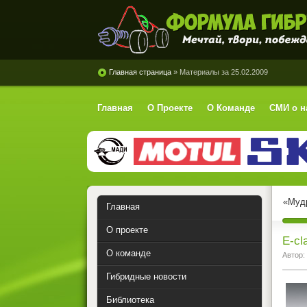
Формула Гибрид
Главная страница
» Материалы за 25.02.2009
Главная
О Проекте
О Команде
СМИ о н
«Мудр
Главная
О проекте
E-cl
О команде
Автор:
Гибридные новости
Библиотека