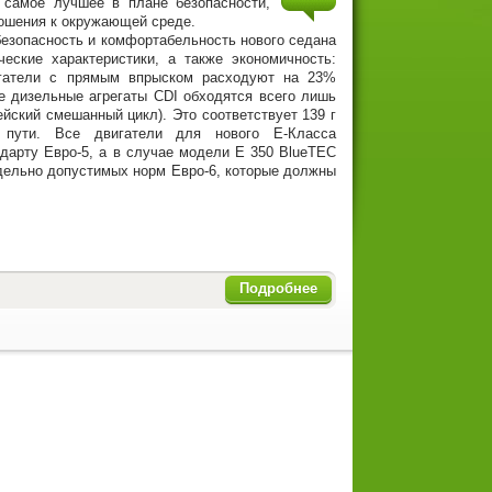
 самое лучшее в плане безопасности,
ошения к окружающей среде.
пасность и комфортабельность нового седана
ческие характеристики, а также экономичность:
игатели с прямым впрыском расходуют на 23%
е дизельные агрегаты CDI обходятся всего лишь
ейский смешанный цикл). Это соответствует 139 г
 пути. Все двигатели для нового Е-Класса
дарту Евро-5, а в случае модели E 350 BlueTEC
дельно допустимых норм Евро-6, которые должны
Подробнее