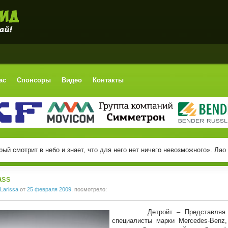
ас
Спонсоры
Видео
Контакты
ый смотрит в небо и знает, что для него нет ничего невозможного». Лао
ass
Larissa
от
25 февраля 2009
, посмотрело:
Детройт – Представляя нову
специалисты марки Mercedes-Benz