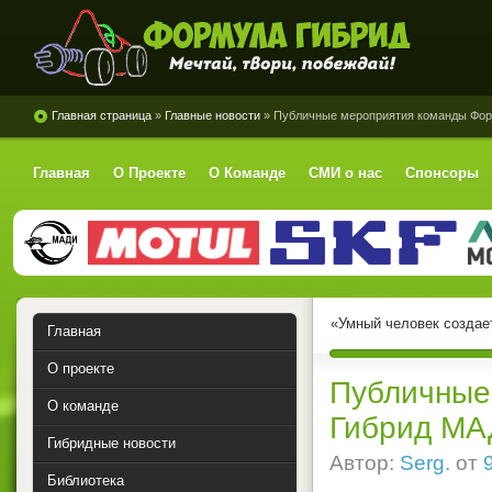
Формула Гибрид
Главная страница
»
Главные новости
» Публичные мероприятия команды Фор
Главная
О Проекте
О Команде
СМИ о нас
Спонсоры
«Умный человек создае
Главная
О проекте
Публичные
О команде
Гибрид МА
Гибридные новости
Автор:
Serg.
от
Библиотека