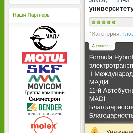
SATA
,
11-
университет
Наши Партнеры
Категория:
Гла
А также:
Formula Hybri
электротранс
II Междунаро
МАДИ
11-й Автобусн
MADI
Благодарность
Благодарность
Уважаемы