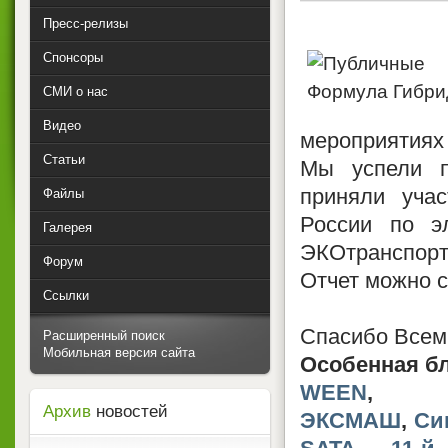
Пресс-релизы
Спонсоры
СМИ о нас
Видео
мероприятиях 
Статьи
Мы успели п
приняли уча
Файлы
России по э
Галерея
ЭКОтранспорт
Форум
Отчет можно с
Ссылки
Спасибо Всем 
Расширенный поиск
Мобильная версия сайта
Особенная бл
WEEN
Архив
новостей
ЭКСМАШ
,
Си