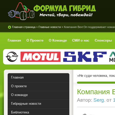
Формула Гибрид
Главная страница
»
Главные новости
» Компания ВентЭл поддерживает кома
Главная
О Проекте
О Команде
СМИ о нас
Спонсоры
«Не суди человека, пок
Главная
О проекте
Компания 
О команде
Автор:
Serg.
от
Гибридные новости
Библиотека