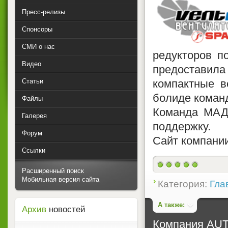
Пресс-релизы
Спонсоры
СМИ о нас
редукторов 
Видео
предоставил
Статьи
компактные в
болиде коман
Файлы
Команда МАДИ
Галерея
поддержку.
Форум
Сайт компани
Ссылки
Расширенный поиск
Мобильная версия сайта
Категория:
Гла
А также:
Архив
новостей
Компания AUT