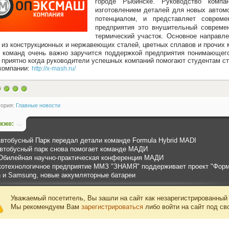
городе Рыбинске. Руководство компа
изготовлением деталей для новых автом
потенциалом, и представляет соврем
предприятия это внушительный совреме
термический участок. Основное направл
 из конструкционных и нержавеющих сталей, цветных сплавов и прочих 
оманд очень важно заручится поддержкой предприятия понимающего 
 приятно когда руководители успешных компаний помогают студентам 
компании:
http://x-mash.ru/
гория:
Главные новости
акже:
Автобусный Парк передал детали команде Formula Hybrid MADI
автобусный парк снова помогает команде МАДИ
Юбилейная научно-практическая конференция МАДИ
отехнологичное предприятие ММЗ "ЗНАМЯ" поддерживает проект "Форм
 и Samsung, новые аккумляторные батареи
Уважаемый посетитель, Вы зашли на сайт как незарегистрированный
Мы рекомендуем Вам
зарегистрироваться
либо войти на сайт под св