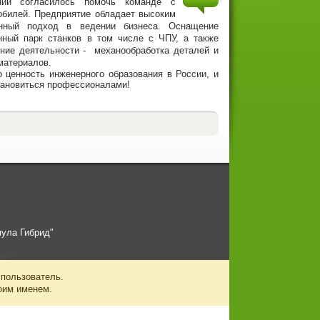
нии согласилось помочь команде с
обилей. Предприятие обладает высоким
енный подход в ведении бизнеса. Оснащение
нный парк станков в том числе с ЧПУ, а также
ение деятельности - механообработка деталей и
материалов.
ценность инженерного образования в России, и
становиться профессионалами!
ула Гибрид"
 пользователь.
оим именем.