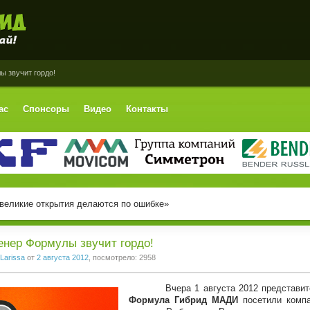
 звучит гордо!
ас
Спонсоры
Видео
Контакты
великие открытия делаются по ошибке»
нер Формулы звучит гордо!
Larissa
от
2 августа 2012
, посмотрело: 2958
Вчера 1 августа 2012 представи
Формула Гибрид МАДИ
посетили ком