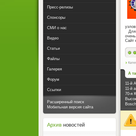
Пресс-релизы
Спонсоры
узлов
СМИ о нас
Для к
очень
Видео
Сайт 
Статьи
Файлы
Кате
Галерея
А т
Форум
11-й 
11-й 
Ссылки
70-я 
Высок
Расширенный поиск
Bosch
Мобильная версия сайта
Архив
новостей