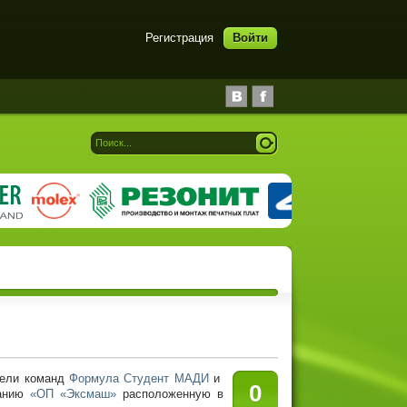
Регистрация
Войти
тели команд
Формула Студент МАДИ
и
0
панию
«ОП «Эксмаш»
расположенную в