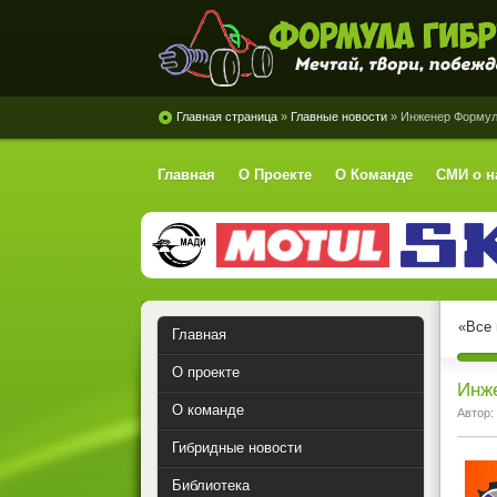
Формула Гибрид
Главная страница
»
Главные новости
» Инженер Формулы
Главная
О Проекте
О Команде
СМИ о н
«Все 
Главная
О проекте
Инже
О команде
Автор:
Гибридные новости
Библиотека