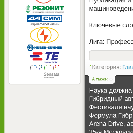
Публикация и
машиноведен
Ключевые сло
Лига: Профес
Категория:
Гла
А также:
Наука должна
Гибридный ав
Фестивале на
Формула Гибр
Arena Drive, а
35-я Московс