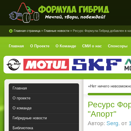
Формула Гибрид
Главная страница
»
Главные новости
» Ресурс Формула Гибрид добавлен в ка
Главная
О Проекте
О Команде
СМИ о нас
Спонсоры
«Нет ничего невозможно
Главная
О проекте
Ресурс Фор
О команде
"Апорт"
Гибридные новости
Автор:
Serg.
от
Библиотека