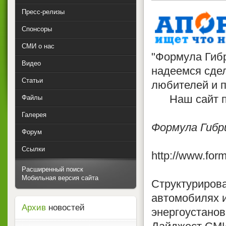
Пресс-релизы
Спонсоры
СМИ о нас
"Формула Гибр
Видео
надеемся сдел
Статьи
любителей и 
Наш сайт по
Файлы
Галерея
Формула Гибр
Форум
Ссылки
http://www.form
Расширенный поиск
Мобильная версия сайта
Структуриров
автомобилях 
Архив
новостей
энергоустанов