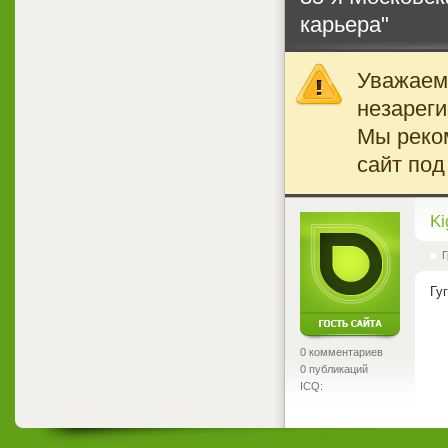
карьера"
Уважаемы
незареги
Мы реко
сайт под
<
Ki
Г
Гу
0 комментариев
0 публикаций
ICQ: