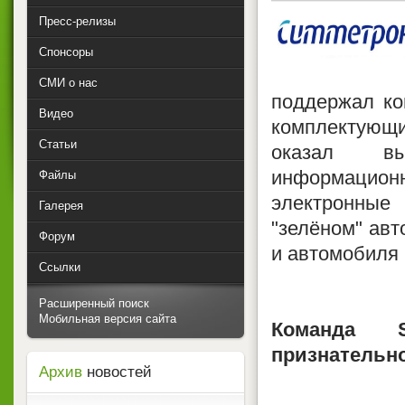
Пресс-релизы
Спонсоры
СМИ о нас
поддержал к
Видео
комплектующ
Статьи
оказал вы
информацио
Файлы
электронные
Галерея
"зелёном" ав
Форум
и автомобиля
Ссылки
Расширенный поиск
Мобильная версия сайта
Команда 
признательно
Архив
новостей