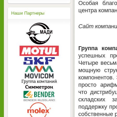
Особая благо
центра компа
Наши Партнеры
Сайт компании
Группа комп
успешных пр
Четыре весьм
мощную стру
компонентов. 
просто арифм
что дистрибу
складских з
поддержку про
собственные р