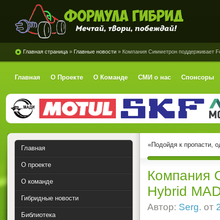
Формула Гибрид
Главная страница
»
Главные новости
» Компания Симметрон поддерживает Fo
Главная
О Проекте
О Команде
СМИ о нас
Спонсоры
«Подойдя к пропасти, о
Главная
О проекте
Компания 
О команде
Hybrid MAD
Гибридные новости
Автор:
Serg.
от
Библиотека