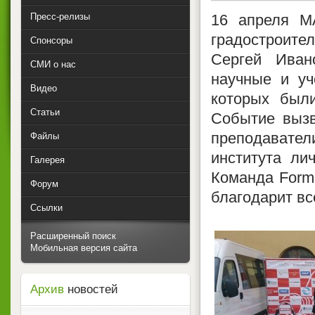
Пресс-релизы
16 апреля М
градостроит
Спонсоры
Сергей Иван
СМИ о нас
научные и уч
Видео
которых был
Статьи
Событие вызв
преподаватели
Файлы
института ли
Галерея
Команда Form
Форум
благодарит вс
Ссылки
Расширенный поиск
Мобильная версия сайта
Архив
новостей