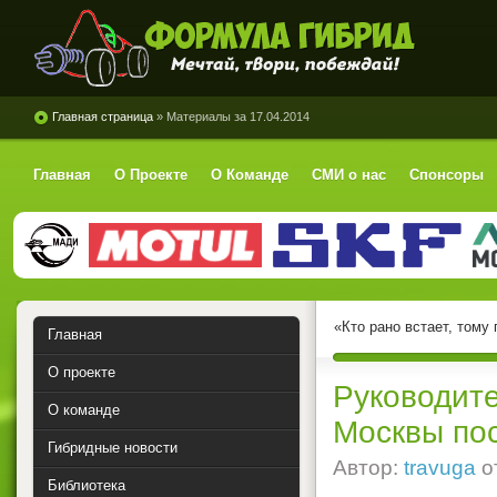
Формула Гибрид
Главная страница
» Материалы за 17.04.2014
Главная
О Проекте
О Команде
СМИ о нас
Спонсоры
«Кто рано встает, тому
Главная
О проекте
Руководите
О команде
Москвы по
Гибридные новости
Автор:
travuga
о
Библиотека