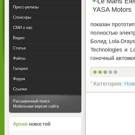
Пресс-релизы
Спонсоры
показан прототи
СМИ о нас
полностью элект
Видео
Болид Lola-Dray
Статьи
Technologies и L
гоночный автомо
Файлы
Галерея
Форум
Категория:
Нов
Ссылки
Расширенный поиск
Мобильная версия сайта
Архив
новостей