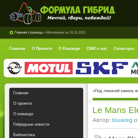
Формула Гибрид
Главная страница
» Материалы за 19.11.2012
Главная
О Проекте
О Команде
СМИ о нас
Спонсоры
«Под лежачий камень во
Главная
О проекте
Le Mans Ele
О команде
Автор:
touareg
о
Гибридные новости
Библиотека