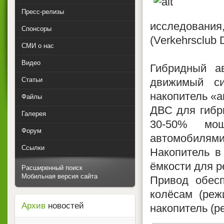
Пресс-релизы
исследования
Спонсоры
(Verkehrsclub 
СМИ о нас
Видео
Гибридный а
Статьи
движимый си
накопитель «а
Файлы
ДВС для гибр
Галерея
30-50% мощ
Форум
автомобилями
Ссылки
Накопитель в
ёмкости для р
Расширенный поиск
Мобильная версия сайта
Привод обесп
колёсам (реж
Архив
новостей
накопитель (р