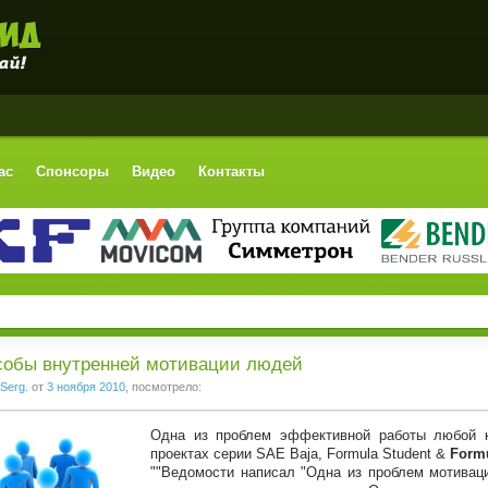
ас
Спонсоры
Видео
Контакты
собы внутренней мотивации людей
Serg.
от
3 ноября 2010
, посмотрело:
Одна из проблем эффективной работы любой к
проектах серии SAE Baja, Formula Student &
Formu
""Ведомости написал "Одна из проблем мотиваци