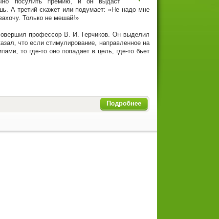
очно посулить премию, и он выдаст
ешь. А третий скажет или подумает: «Не надо мне
захочу. Только не мешай!»
совершил профессор В. И. Герчиков. Он выделил
казал, что если стимулирование, направленное на
ами, то где-то оно попадает в цель, где-то бьет
Подробнее