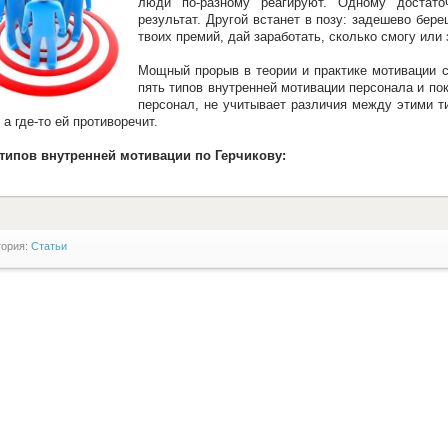
люди по-разному реагируют. Одному достат
результат. Другой встанет в позу: задешево бер
твоих премий, дай заработать, сколько смогу или 
Мощный прорыв в теории и практике мотивации 
пять типов внутренней мотивации персонала и по
персонал, не учитывает различия между этими тип
 а где-то ей противоречит.
типов внутренней мотивации по Герчикову:
гория:
Статьи