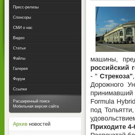
Пресс-релизы
Спонсоры
СМИ о нас
Видео
Статьи
машины, пре
Файлы
российский 
Галерея
- "
Стрекоза"
Форум
Дорожного Ун
Ссылки
принимавший 
Formula Hybri
Расширенный поиск
Мобильная версия сайта
под Тольятти,
удовольствием
Архив
новостей
Приходите
4-