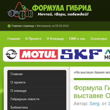
Формула Гибрид
Главная страница
» Материалы за 03.03.2010
Главная
О Проекте
О Команде
СМИ о нас
Спонсоры
«На высокую башню мож
Главная
О проекте
Формула Г
О команде
выставке 
Гибридные новости
Автор:
Serg.
от
Библиотека